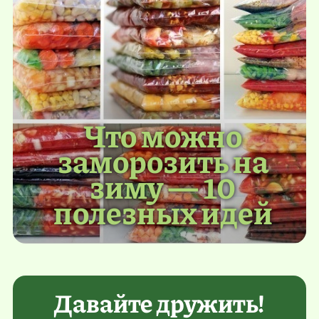
Что можно
заморозить на
зиму — 10
полезных идей
Давайте дружить!