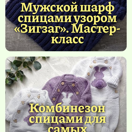
Мужской шарф
спицами узором
«Зигзаг». Мастер-
класс
Комбинезон
спицами для
самых