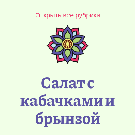
Открыть все рубрики
Салат с
кабачками и
брынзой