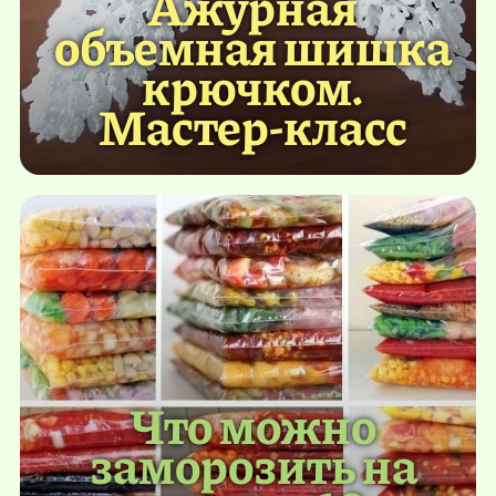
Ажурная
объемная шишка
крючком.
Мастер-класс
Что можно
заморозить на