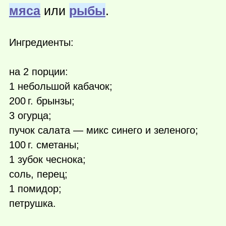
мяса
или
рыбы
.
Ингредиенты:
на 2 порции:
1 небольшой кабачок;
200 г.
брынзы;
3 огурца;
пучок салата — микс синего и зеленого;
100 г.
сметаны;
1 зубок чеснока;
соль, перец;
1 помидор;
петрушка.