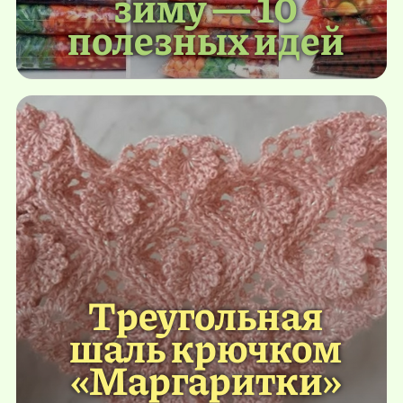
зиму — 10
полезных идей
Треугольная
шаль крючком
«Маргаритки»