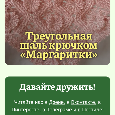
Треугольная
шаль крючком
«Маргаритки»
Давайте дружить!
Читайте нас в
Дзене
, в
Вконтакте
, в
Пинтересте
, в
Телеграме
и в
Постиле
!