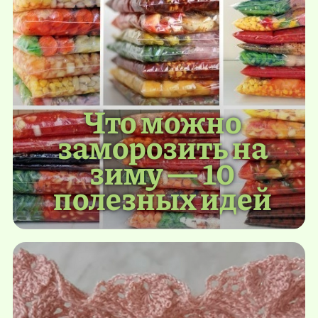
Что можно
заморозить на
зиму — 10
полезных идей