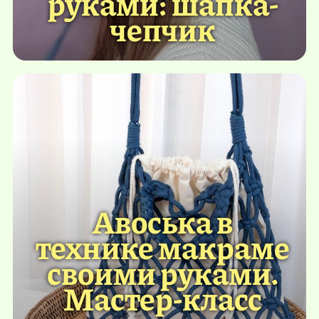
руками: шапка-
чепчик
Авоська в
технике макраме
своими руками.
Мастер-класс