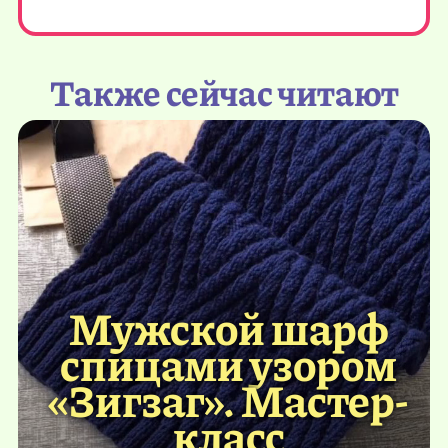
Также сейчас читают
Мужской шарф
спицами узором
«Зигзаг». Мастер-
класс