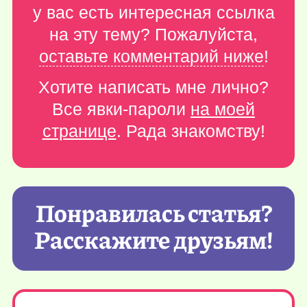
у вас есть интересная ссылка
на эту тему? Пожалуйста,
оставьте комментарий ниже
!
Хотите написать мне лично?
Все явки-пароли
на моей
странице
. Рада знакомству!
Понравилась статья?
Расскажите друзьям!