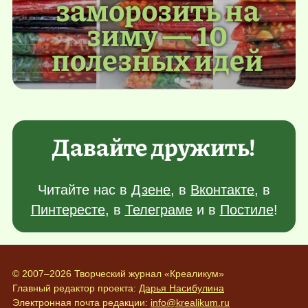
заморозить на
зиму — 10
полезных идей
Давайте дружить!
Читайте нас в
Дзене
, в
Вконтакте
, в
Пинтересте
, в
Телеграме
и в
Постиле
!
© 2007–2026 Творческий журнал «Креаликум»
Главный редактор проекта:
Дарья Насибулина
Электронная почта редакции:
info@krealikum.ru