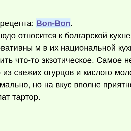
 рецепта:
Bon-Bon
.
юдо относится к болгарской кухне
рвативны м в их национальной кух
тить
что-то
экзотическое. Самое н
 из свежих огурцов и кислого мол
мально, но на вкус вполне приятн
лат тартор.