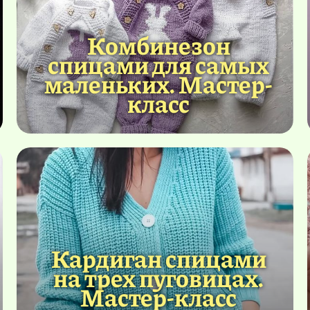
Комбинезон
спицами для самых
маленьких. Мастер-
класс
Кардиган спицами
на трех пуговицах.
Мастер-класс