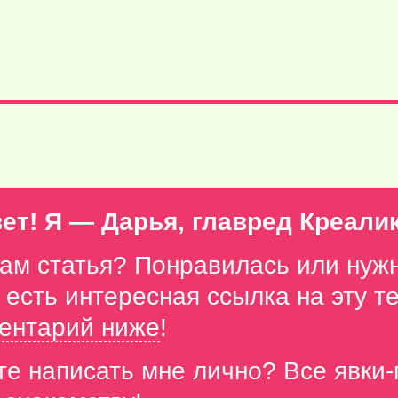
ет! Я — Дарья, главред Креали
вам статья? Понравилась или нуж
с есть интересная ссылка на эту 
ентарий ниже
!
те написать мне лично? Все явки