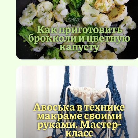
Как приготовить
брокколи и цветную
капусту
Авоська в технике
макраме своими
руками. Мастер-
класс