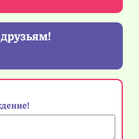
 друзьям!
ждение!