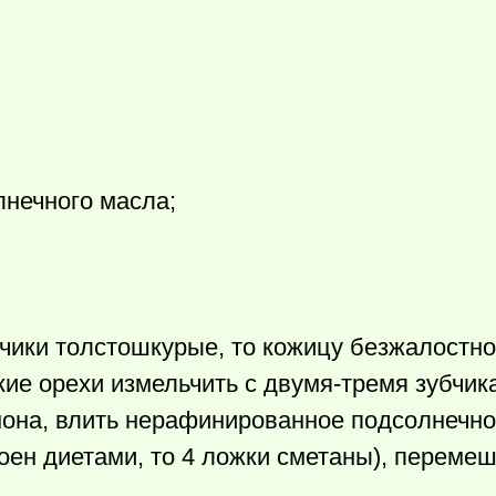
лнечного масла;
чики толстошкурые, то кожицу безжалостно 
кие орехи измельчить с двумя-тремя зубчик
мона, влить нерафинированное подсолнечно
коен диетами, то 4 ложки сметаны), перемеш