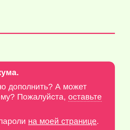
кума.
но дополнить? А может
тему? Пожалуйста,
оставьте
-пароли
на моей странице
.