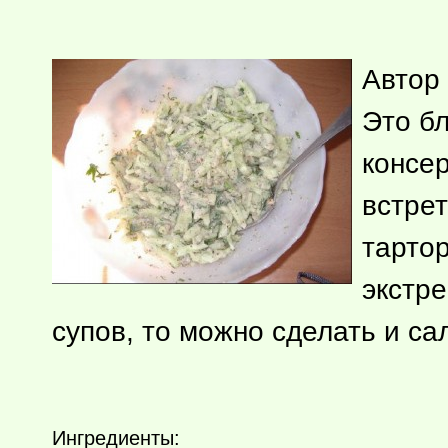
Автор
Это бл
консе
встре
тартор
экстре
супов, то можно сделать и са
Ингредиенты: