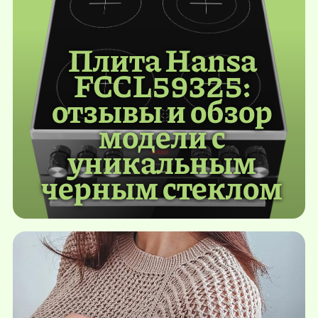
Плита Hansa
FCCL59325:
отзывы и обзор
модели с
уникальным
черным стеклом