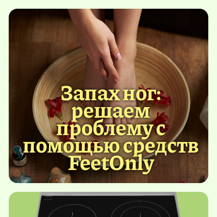
Запах ног:
решаем
проблему с
помощью средств
FeetOnly