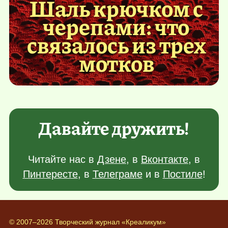
Шаль крючком с
черепами: что
связалось из трех
мотков
Давайте дружить!
Читайте нас в
Дзене
, в
Вконтакте
, в
Пинтересте
, в
Телеграме
и в
Постиле
!
© 2007–2026 Творческий журнал «Креаликум»