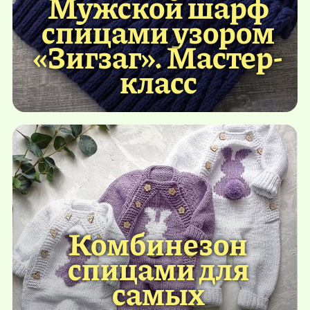
Мужской шарф
спицами узором
«Зигзаг». Мастер-
класс
Комбинезон
спицами для
самых