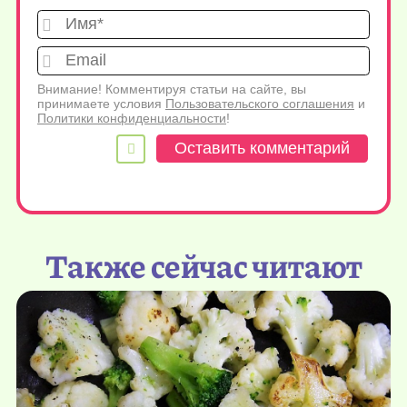
Имя*
Emai
Внимание! Комментируя статьи на сайте, вы
принимаете условия
Пользовательского соглашения
и
Политики конфиденциальности
!
Также сейчас читают