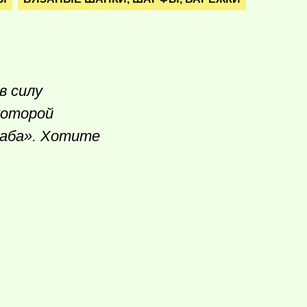
в силу
которой
баба». Хотите