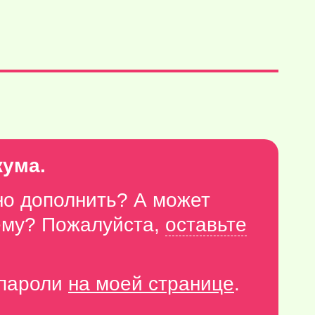
кума.
но дополнить? А может
тему? Пожалуйста,
оставьте
-пароли
на моей странице
.