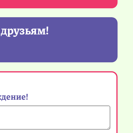
 друзьям!
ждение!