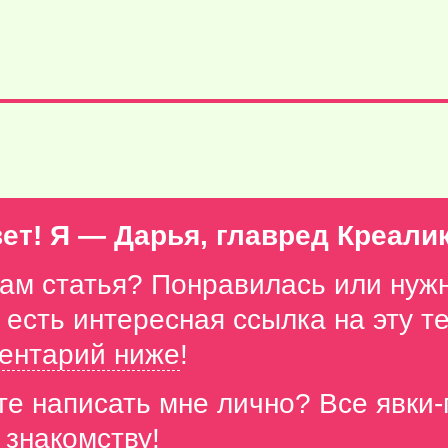
ет! Я — Дарья, главред Креали
вам статья? Понравилась или нуж
с есть интересная ссылка на эту 
ентарий ниже
!
те написать мне лично? Все явки
 знакомству!