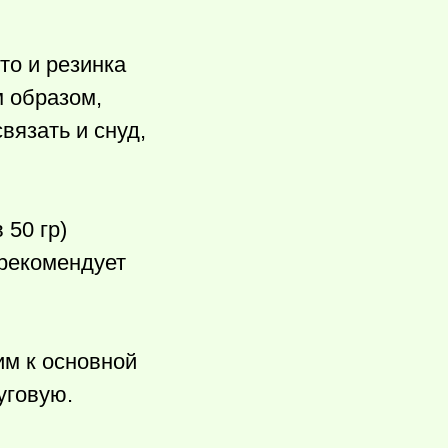
то и резинка
м образом,
вязать и снуд,
 50 гр)
 рекомендует
им к основной
уговую.