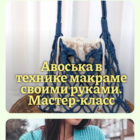
Авоська в
технике макраме
своими руками.
Мастер-класс