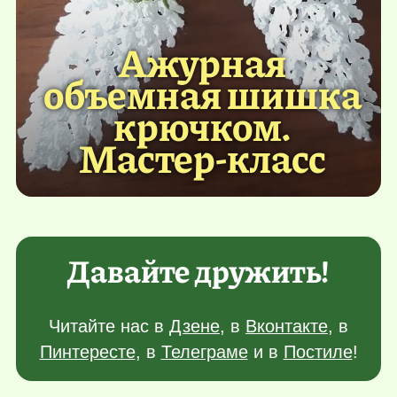
Ажурная
объемная шишка
крючком.
Мастер-класс
Давайте дружить!
Читайте нас в
Дзене
, в
Вконтакте
, в
Пинтересте
, в
Телеграме
и в
Постиле
!