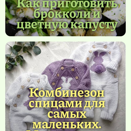
Как приготовить
брокколи и
цветную капусту
Комбинезон
спицами для
самых
маленьких.