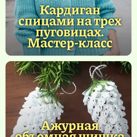
Кардиган
спицами на трех
пуговицах.
Мастер-класс
Ажурная
объемная шишка