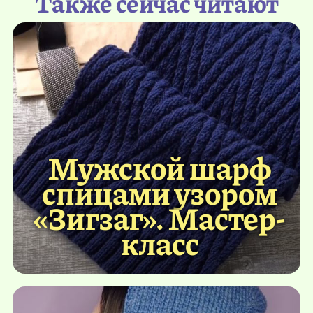
Также сейчас читают
Мужской шарф
спицами узором
«Зигзаг». Мастер-
класс