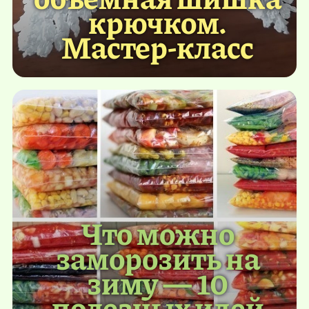
крючком.
Мастер-класс
Что можно
заморозить на
зиму — 10
полезных идей