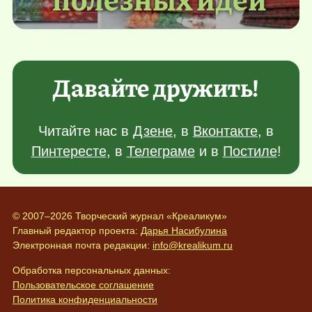
Давайте дружить!
Читайте нас в
Дзене
, в
Вконтакте
, в
Пинтересте
, в
Телеграме
и в
Постиле
!
© 2007–2026 Творческий журнал «Креаликум»
Главный редактор проекта:
Дарья Насибулина
Электронная почта редакции:
info@krealikum.ru
Обработка персональных данных:
Пользовательское соглашение
Политика конфиденциальности