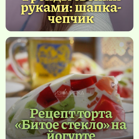
руками: шапка-
чепчик
Рецепт торта
«Битое стекло» на
йогурте