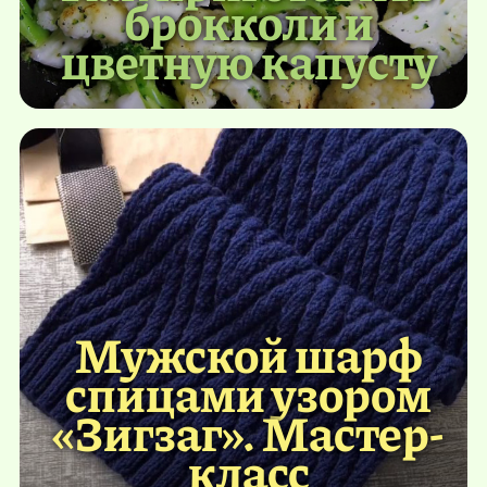
брокколи и
цветную капусту
Мужской шарф
спицами узором
«Зигзаг». Мастер-
класс