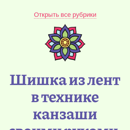
Открыть все рубрики
Шишка из лент
в технике
канзаши