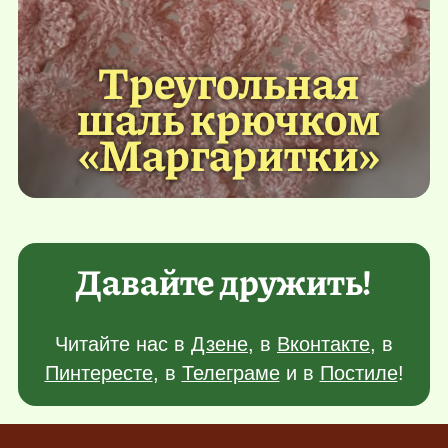
Треугольная
шаль крючком
«Маргаритки»
Давайте дружить!
Читайте нас в
Дзене
, в
Вконтакте
, в
Пинтересте
, в
Телеграме
и в
Постиле
!