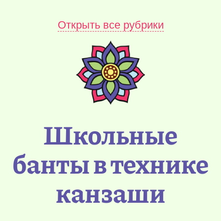
Открыть все рубрики
Школьные
банты в технике
канзаши