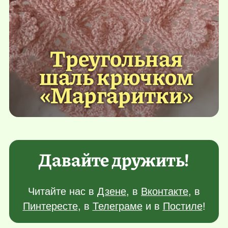
Треугольная
шаль крючком
«Маргаритки»
Давайте дружить!
Читайте нас в
Дзене
, в
Вконтакте
, в
Пинтересте
, в
Телеграме
и в
Постиле
!