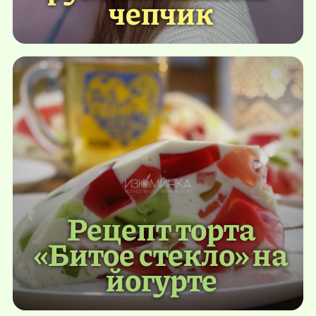
чепчик
Рецепт торта
«Битое стекло» на
йогурте