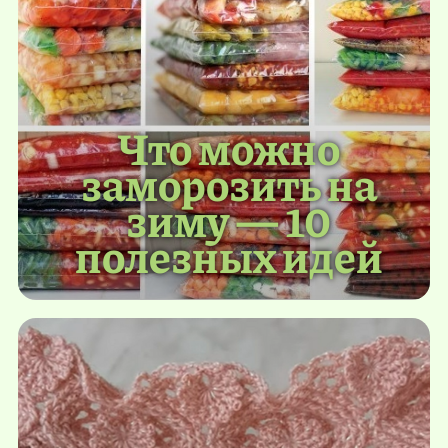
Что можно
заморозить на
зиму — 10
полезных идей