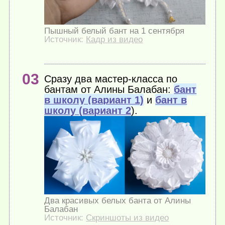
Пышный белый бант на 1 сентября
Источник:
Кадр из видео
Сразу два мастер-класса по
бантам от Алины Балабан:
бант
в школу (вариант 1)
и
бант в
школу (вариант 2
).
Два красивых белых банта от Алины
Балабан
Источник:
Скриншоты из видео