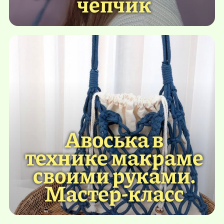
чепчик
Авоська в
технике макраме
своими руками.
Мастер-класс