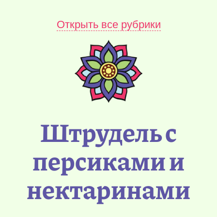
Открыть все рубрики
Штрудель с
персиками и
нектаринами