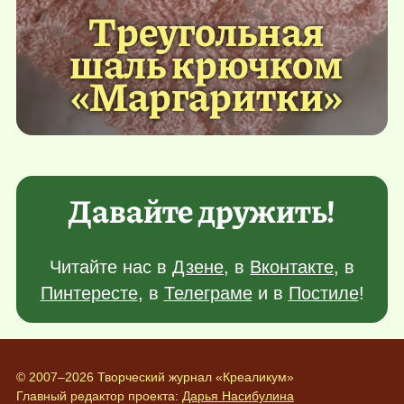
Треугольная
шаль крючком
«Маргаритки»
Давайте дружить!
Читайте нас в
Дзене
, в
Вконтакте
, в
Пинтересте
, в
Телеграме
и в
Постиле
!
© 2007–2026 Творческий журнал «Креаликум»
Главный редактор проекта:
Дарья Насибулина