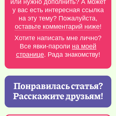
или нужно дополнить? А может
у вас есть интересная ссылка
на эту тему? Пожалуйста,
оставьте комментарий ниже
!
Хотите написать мне лично?
Все явки-пароли
на моей
странице
. Рада знакомству!
Понравилась статья?
Расскажите друзьям!