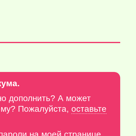
кума.
но дополнить? А может
тему? Пожалуйста,
оставьте
-пароли
на моей странице
.