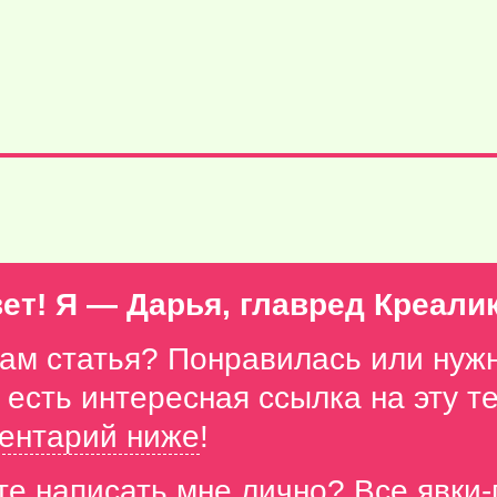
ет! Я — Дарья, главред Креали
вам статья? Понравилась или нуж
с есть интересная ссылка на эту 
ентарий ниже
!
те написать мне лично? Все явки