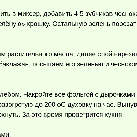
ить в миксер, добавить 4-5 зубчиков чеснок
елёную» крошку. Остальную зелень порезат
м растительного масла, далее слой нареза
 баклажан, посыпаем его зеленью и чесноко
лебом. Накройте все фольгой с дырочками 
разогретую до 200 оС духовку на час. Выну
хнуть. За это время проветрится кухня.
ами.