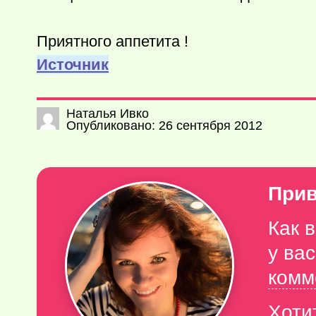
Приятного аппетита !
Источник
Наталья Ивко
Опубликовано: 26 сентября 2012
Прив
Как 
у ва
комм
Хоти