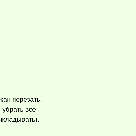
жан порезать,
 убрать все
выкладывать).