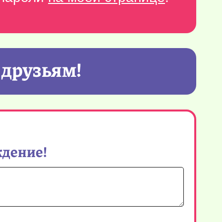
 друзьям!
ждение!