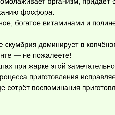
 омолаживает организм, придаёт 
жанию фосфора.
сное, богатое витаминами и пол
е скумбрия доминирует в копчёном
анте — не пожалеете!
пах при жарке этой замечательно
роцесса приготовления исправляе
е сотрёт воспоминания приготовл