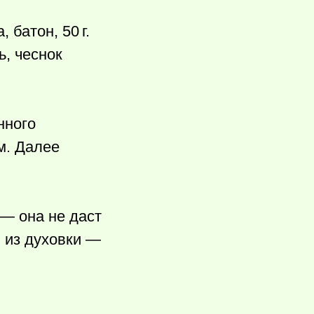
а, батон,
50 г.
ь, чеснок
нного
м. Далее
— она не даст
в из духовки —