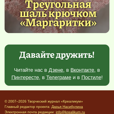
Треугольная
шаль крючком
«Маргаритки»
Давайте дружить!
Читайте нас в
Дзене
, в
Вконтакте
, в
Пинтересте
, в
Телеграме
и в
Постиле
!
© 2007–2026 Творческий журнал «Креаликум»
Главный редактор проекта:
Дарья Насибулина
Электронная почта редакции:
info@krealikum.ru