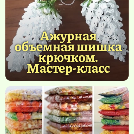
Ажурная
объемная шишка
крючком.
Мастер-класс