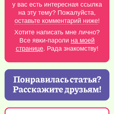
у вас есть интересная ссылка
на эту тему? Пожалуйста,
оставьте комментарий ниже
!
Хотите написать мне лично?
Все явки-пароли
на моей
странице
. Рада знакомству!
Понравилась статья?
Расскажите друзьям!