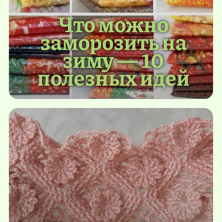
Что можно
заморозить на
зиму — 10
полезных идей