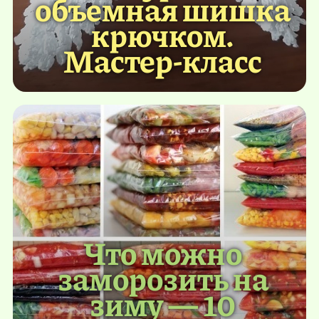
объемная шишка
крючком.
Мастер-класс
Что можно
заморозить на
зиму — 10