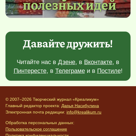
полезных идей
Давайте дружить!
Читайте нас в
Дзене
, в
Вконтакте
, в
Пинтересте
, в
Телеграме
и в
Постиле
!
© 2007–2026 Творческий журнал «Креаликум»
Главный редактор проекта:
Дарья Насибулина
Электронная почта редакции:
info@krealikum.ru
Обработка персональных данных:
Пользовательское соглашение
Политика конфиденциальности