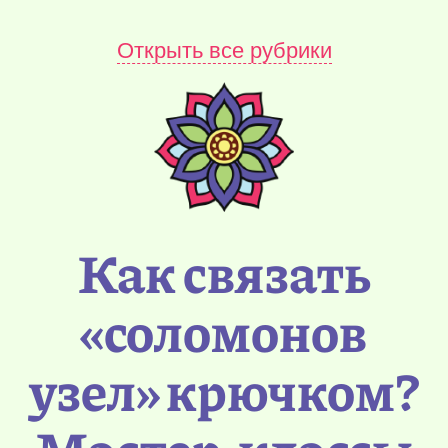
Открыть все рубрики
Как связать
«соломонов
узел» крючком?