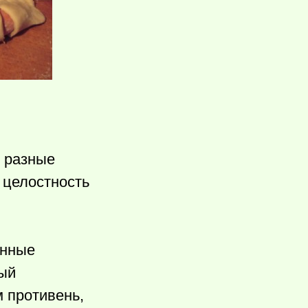
в разные
ь целостность
енные
ный
 противень,