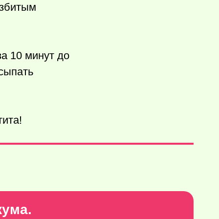
взбитым
а 10 минут до
осыпать
тита!
кума.