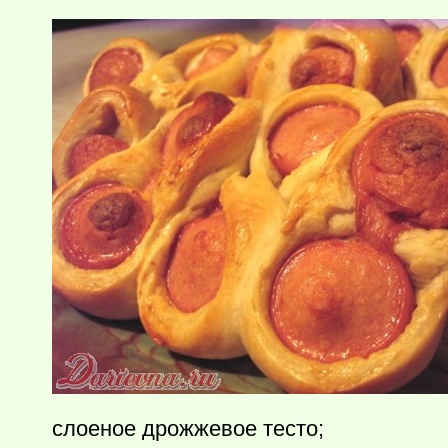
слоеное дрожжевое тесто;