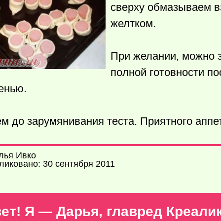
сверху обмазываем 
желтком.
При желании, можно з
полной готовности п
енью.
м до зарумянивания теста. Приятного аппе
лья Ивко
ликовано: 30 сентября 2011
ет! Я — Дарья, главред Креали