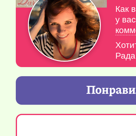
Как 
у ва
комм
Хоти
Рада
Понравил