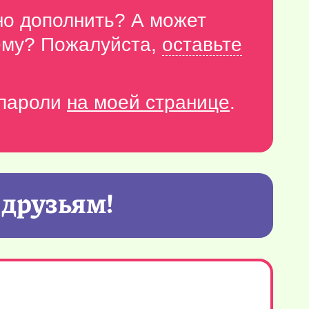
но дополнить? А может
тему? Пожалуйста,
оставьте
-пароли
на моей странице
.
 друзьям!