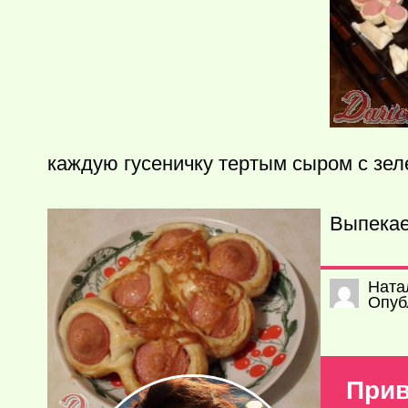
каждую гусеничку тертым сыром с зел
Выпекае
Ната
Опуб
Прив