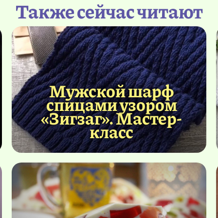
Также сейчас читают
Мужской шарф
спицами узором
«Зигзаг». Мастер-
класс