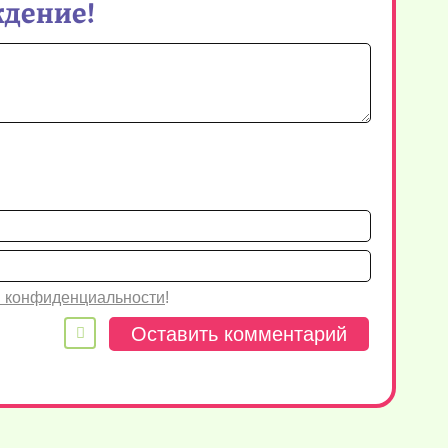
ждение!
Имя*
Email
 конфиденциальности
!