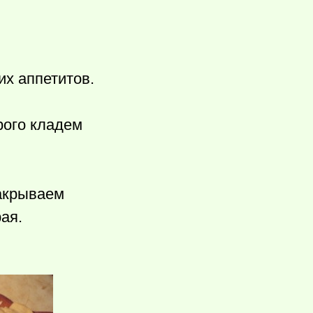
их аппетитов.
рого кладем
акрываем
рая.