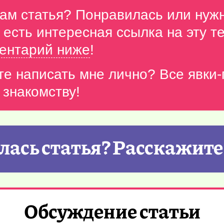
вам статья? Понравилась или нуж
с есть интересная ссылка на эту 
ентарий ниже
!
те написать мне лично? Все явки
 знакомству!
ась статья? Расскажите
Обсуждение статьи