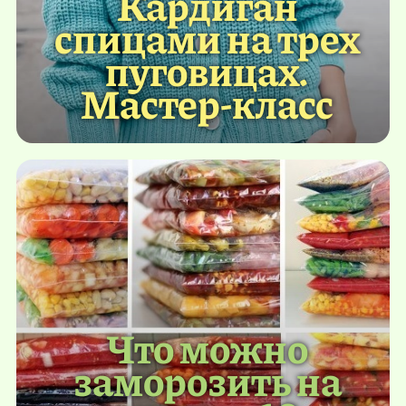
Кардиган
спицами на трех
пуговицах.
Мастер-класс
Что можно
заморозить на