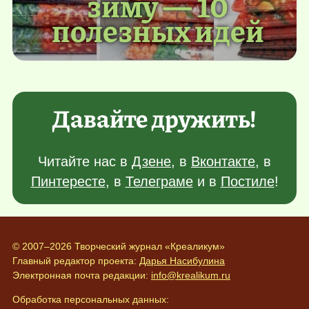
зиму — 10
полезных идей
Давайте дружить!
Читайте нас в
Дзене
, в
Вконтакте
, в
Пинтересте
, в
Телеграме
и в
Постиле
!
© 2007–2026 Творческий журнал «Креаликум»
Главный редактор проекта:
Дарья Насибулина
Электронная почта редакции:
info@krealikum.ru
Обработка персональных данных: