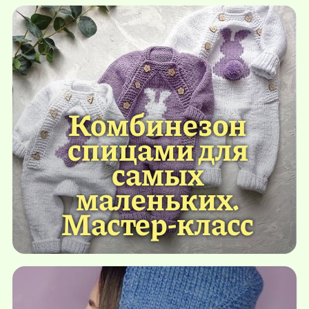
Комбинезон
спицами для
самых
маленьких.
Мастер-класс