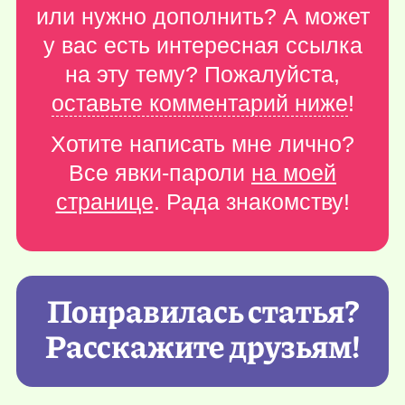
или нужно дополнить? А может
у вас есть интересная ссылка
на эту тему? Пожалуйста,
оставьте комментарий ниже
!
Хотите написать мне лично?
Все явки-пароли
на моей
странице
. Рада знакомству!
Понравилась статья?
Расскажите друзьям!