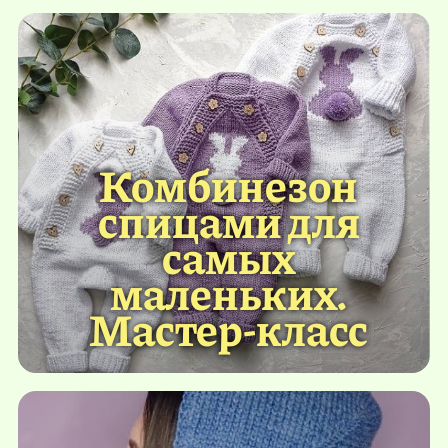
Комбинезон
спицами для
самых
маленьких.
Мастер-класс