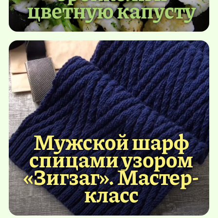
цветную капусту
Мужской шарф
спицами узором
«Зигзаг». Мастер-
класс