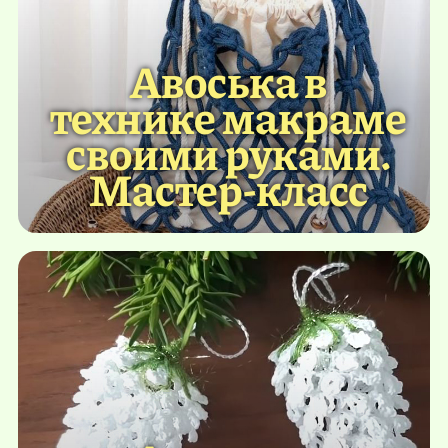
Авоська в
технике макраме
своими руками.
Мастер-класс