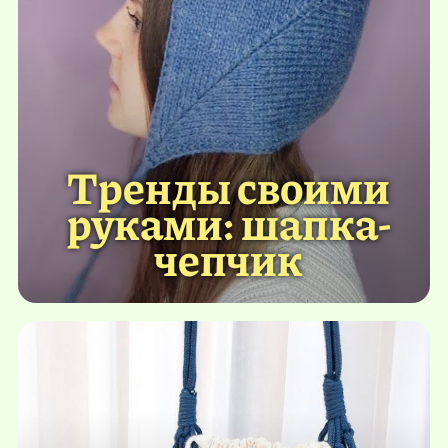
Тренды своими
руками: шапка-
чепчик