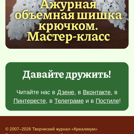
Ажурная
объемная шишка
крючком.
Мастер-класс
Давайте дружить!
Читайте нас в
Дзене
, в
Вконтакте
, в
Пинтересте
, в
Телеграме
и в
Постиле
!
© 2007–2026 Творческий журнал «Креаликум»