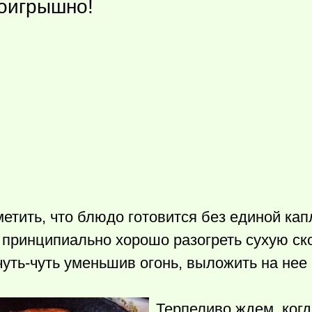
роигрышно!
метить, что блюдо готовится без единой кап
 принципиально хорошо разогреть сухую ско
чуть-чуть уменьшив огонь, выложить на нее
Терпеливо ждем, когд