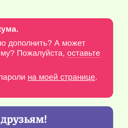
кума.
но дополнить? А может
тему? Пожалуйста,
оставьте
-пароли
на моей странице
.
 друзьям!