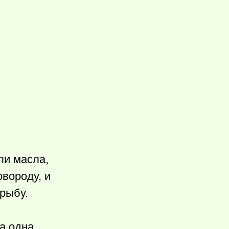
ли масла,
вороду, и
 рыбу.
а одна