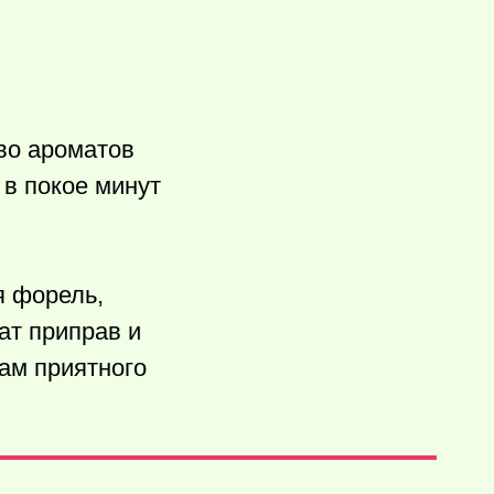
во ароматов
 в покое минут
я форель,
ат приправ и
ам приятного