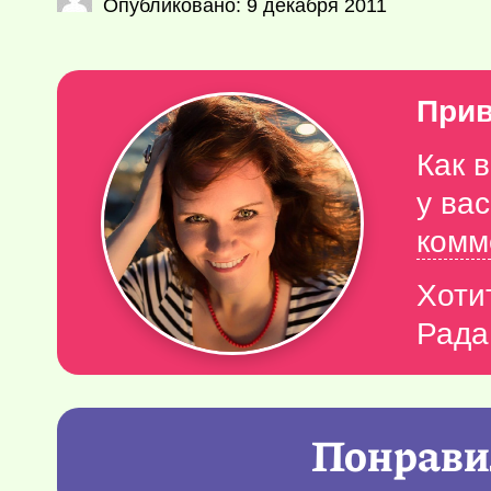
Опубликовано: 9 декабря 2011
Прив
Как 
у ва
комм
Хоти
Рада
Понравил