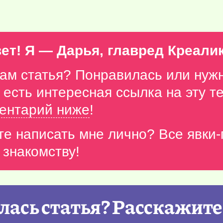
ет! Я — Дарья, главред Креали
вам статья? Понравилась или нуж
с есть интересная ссылка на эту 
ентарий ниже
!
те написать мне лично? Все явки
 знакомству!
ась статья? Расскажите