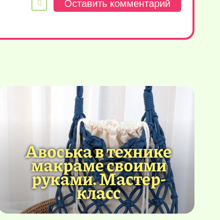
Авоська в технике
макраме своими
руками. Мастер-
класс