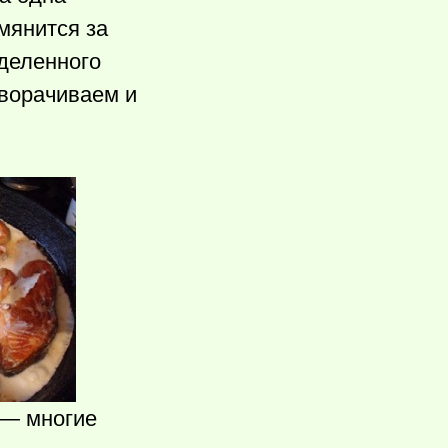
мянится за
ыделенного
еворачиваем и
 — многие