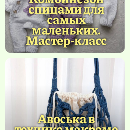
спицами для
самых
маленьких.
Мастер-класс
Авоська в
технике макраме