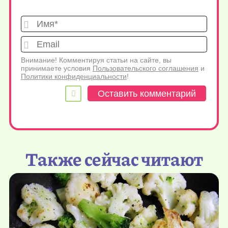
Имя*
Emai
Внимание! Комментируя статьи на сайте, вы
принимаете условия
Пользовательского соглашения
и
Политики конфиденциальности
!
Также сейчас читают