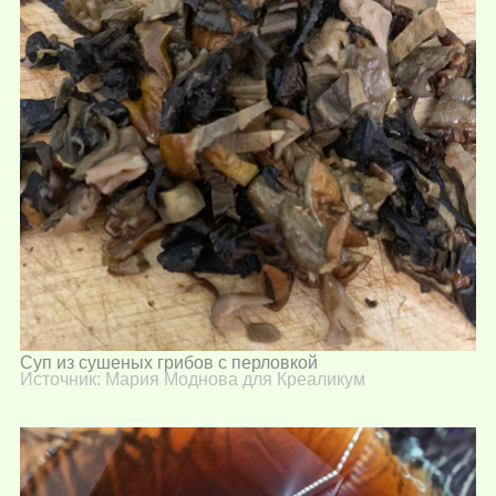
Суп из сушеных грибов с перловкой
Источник: Мария Моднова для Креаликум