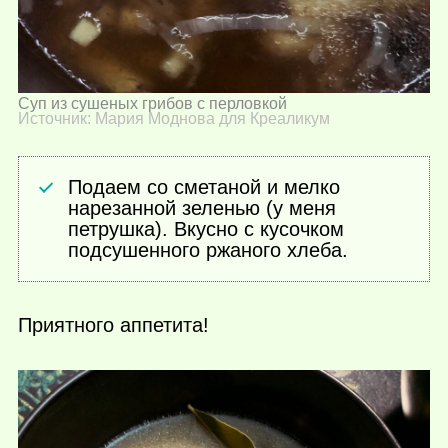
Суп из сушеных грибов с перловкой
Источник: Мария Моднова для Креаликум
Подаем со сметаной и мелко
нарезанной зеленью (у меня
петрушка). Вкусно с кусочком
подсушенного ржаного хлеба.
Приятного аппетита!