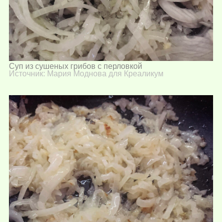
Суп из сушеных грибов с перловкой
Источник: Мария Моднова для Креаликум