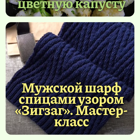
цветную капусту
Мужской шарф
спицами узором
«Зигзаг». Мастер-
класс