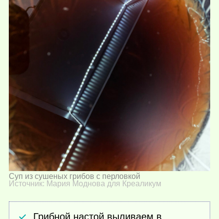
Суп из сушеных грибов с перловкой
Источник: Мария Моднова для Креаликум
Грибной настой выливаем в