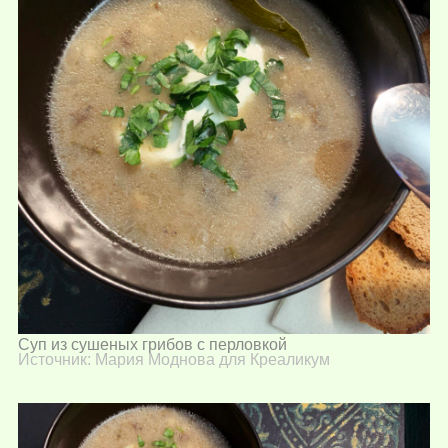
Суп из сушеных грибов с перловкой
Источник: Мария Моднова для Креаликум