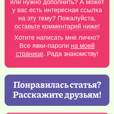
или нужно дополнить? А может
у вас есть интересная ссылка
на эту тему? Пожалуйста,
оставьте комментарий ниже
!
Хотите написать мне лично?
Все явки-пароли
на моей
странице
. Рада знакомству!
Понравилась статья?
Расскажите друзьям!