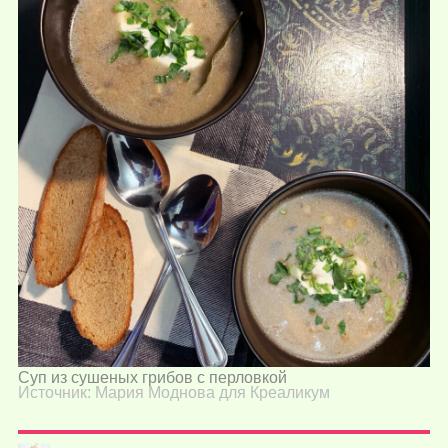
Суп из сушеных грибов с перловкой
Источник: Мария Моднова для Креаликум