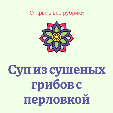
Открыть все рубрики
Суп из сушеных
грибов с
перловкой