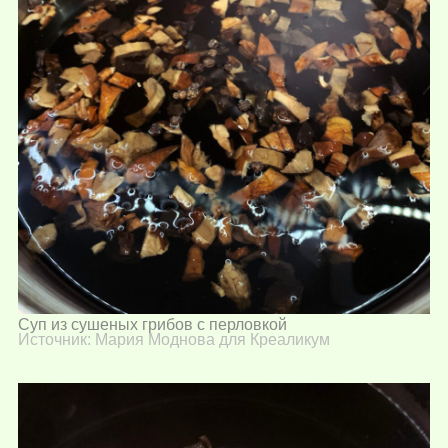
Суп из сушеных грибов с перловкой
Источник: Мария Моднова для Креаликум