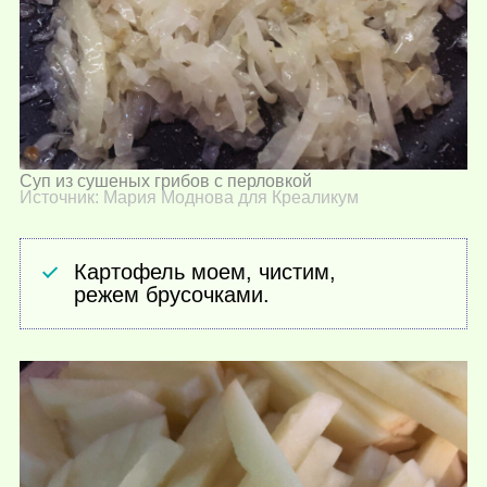
Суп из сушеных грибов с перловкой
Источник: Мария Моднова для Креаликум
Картофель моем, чистим,
режем брусочками.