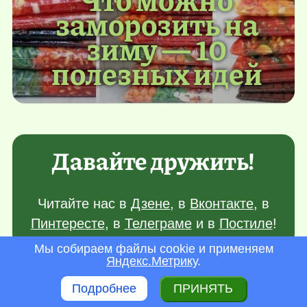
заморозить на
зиму — 10
полезных идей
Давайте дружить!
Читайте нас в
Дзене
, в
Вконтакте
, в
Пинтересте
, в
Телеграме
и в
Постиле
!
Мы собираем файлы cookie и применяем
Яндекс.Метрику
.
Подробнее
ПРИНЯТЬ
© 2007–2026 Творческий журнал «Креаликум»
Главный редактор проекта:
Дарья Насибулина