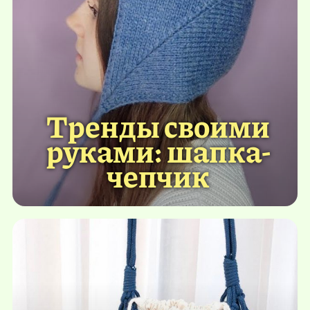
Тренды своими
руками: шапка-
чепчик