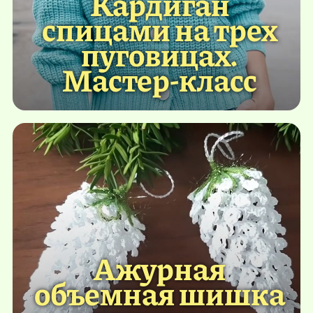
Кардиган
спицами на трех
пуговицах.
Мастер-класс
Ажурная
объемная шишка