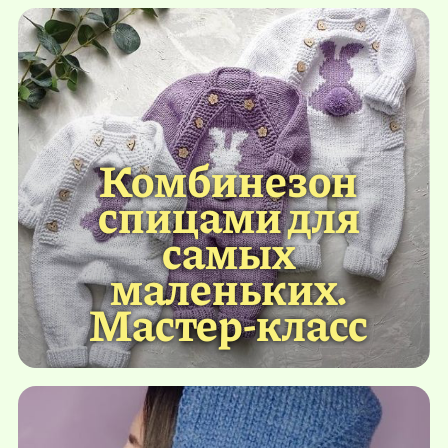
Комбинезон
спицами для
самых
маленьких.
Мастер-класс