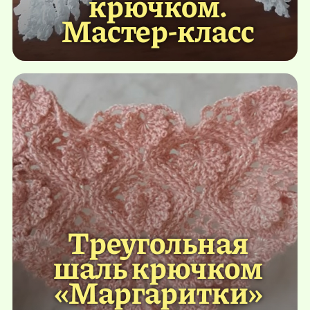
крючком.
Мастер-класс
Треугольная
шаль крючком
«Маргаритки»