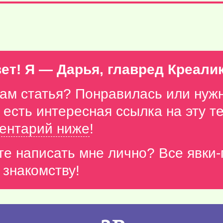
ет! Я — Дарья, главред Креали
вам статья? Понравилась или нуж
с есть интересная ссылка на эту 
ентарий ниже
!
те написать мне лично? Все явки
 знакомству!