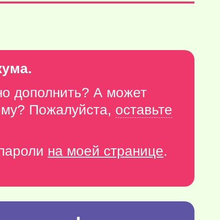
кума.
но дополнить? А может
тему? Пожалуйста,
оставьте
-пароли
на моей странице
.