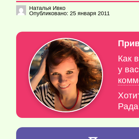
Наталья Ивко
Опубликовано: 25 января 2011
Прив
Как 
у ва
комм
Хоти
Рада