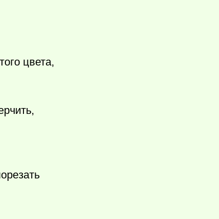
того цвета,
ерчить,
порезать