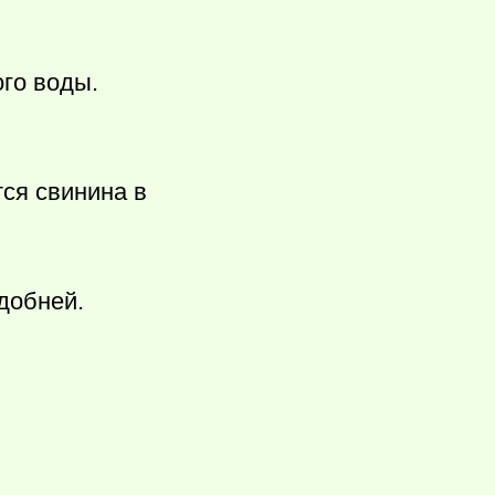
ого воды.
ся свинина в
добней.