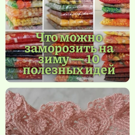
Что можно
заморозить на
зиму — 10
полезных идей