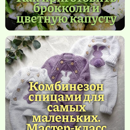
брокколи и
цветную капусту
Комбинезон
спицами для
самых
маленьких.
Мастер-класс