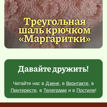
Треугольная
шаль крючком
«Маргаритки»
Давайте дружить!
Читайте нас в
Дзене
, в
Вконтакте
, в
Пинтересте
, в
Телеграме
и в
Постиле
!