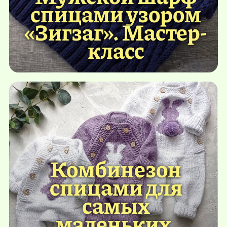
спицами узором
«Зигзаг». Мастер-
класс
Комбинезон
спицами для
самых
маленьких.