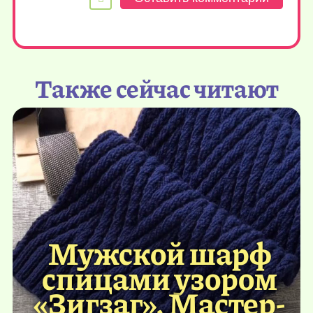
Также сейчас читают
Мужской шарф
спицами узором
«Зигзаг». Мастер-