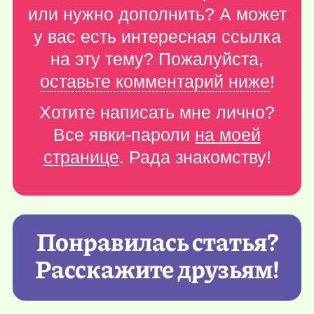
или нужно дополнить? А может
у вас есть интересная ссылка
на эту тему? Пожалуйста,
оставьте комментарий ниже
!
Хотите написать мне лично?
Все явки-пароли
на моей
странице
. Рада знакомству!
Понравилась статья?
Расскажите друзьям!