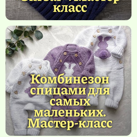
класс
Комбинезон
спицами для
самых
маленьких.
Мастер-класс