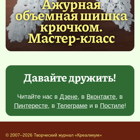
Ажурная
объемная шишка
крючком.
Мастер-класс
Давайте дружить!
Читайте нас в
Дзене
, в
Вконтакте
, в
Пинтересте
, в
Телеграме
и в
Постиле
!
© 2007–2026 Творческий журнал «Креаликум»