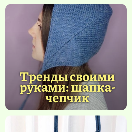
Тренды своими
руками: шапка-
чепчик