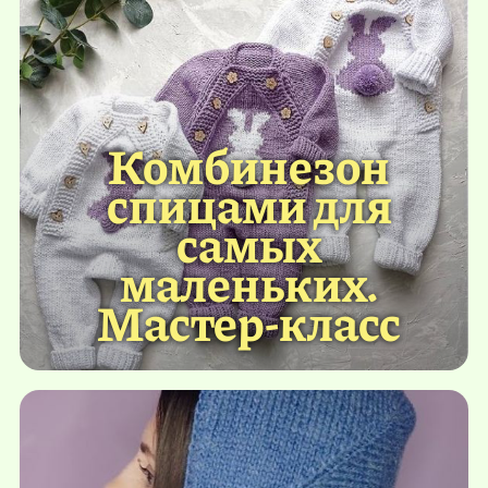
Комбинезон
спицами для
самых
маленьких.
Мастер-класс