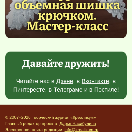
объемная шишка
крючком.
Мастер-класс
Давайте дружить!
Читайте нас в
Дзене
, в
Вконтакте
, в
Пинтересте
, в
Телеграме
и в
Постиле
!
© 2007–2026 Творческий журнал «Креаликум»
Главный редактор проекта:
Дарья Насибулина
Электронная почта редакции:
info@krealikum.ru