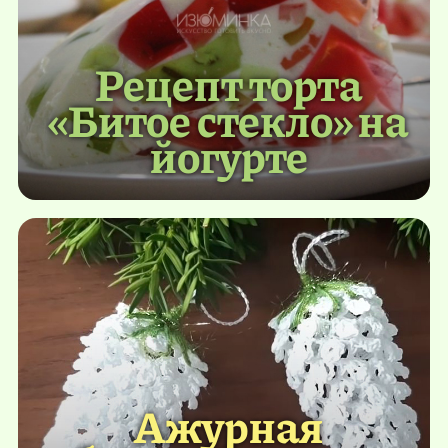
Рецепт торта
«Битое стекло» на
йогурте
Ажурная