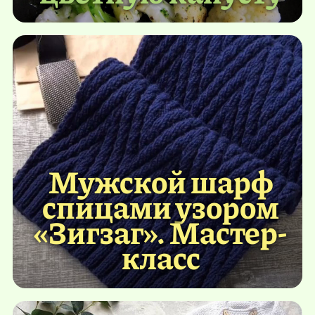
Мужской шарф
спицами узором
«Зигзаг». Мастер-
класс