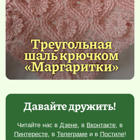
Треугольная
шаль крючком
«Маргаритки»
Давайте дружить!
Читайте нас в
Дзене
, в
Вконтакте
, в
Пинтересте
, в
Телеграме
и в
Постиле
!