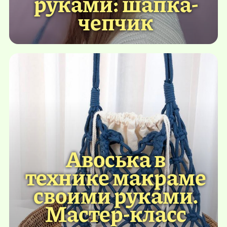
руками: шапка-
чепчик
Авоська в
технике макраме
своими руками.
Мастер-класс