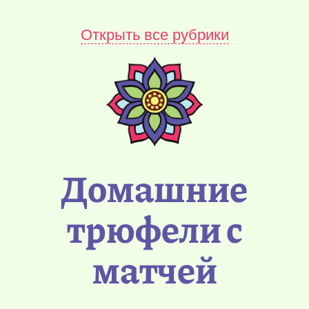
Открыть все рубрики
Домашние
трюфели с
матчей