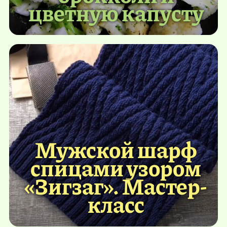
цветную капусту
Мужской шарф
спицами узором
«Зигзаг». Мастер-
класс