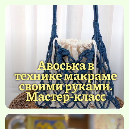
Авоська в
технике макраме
своими руками.
Мастер-класс