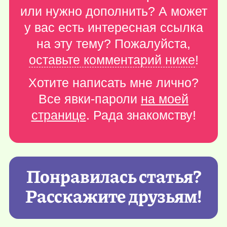
или нужно дополнить? А может
у вас есть интересная ссылка
на эту тему? Пожалуйста,
оставьте комментарий ниже
!
Хотите написать мне лично?
Все явки-пароли
на моей
странице
. Рада знакомству!
Понравилась статья?
Расскажите друзьям!