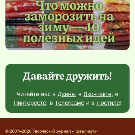
Что можно
заморозить на
зиму — 10
полезных идей
Давайте дружить!
Читайте нас в
Дзене
, в
Вконтакте
, в
Пинтересте
, в
Телеграме
и в
Постиле
!
© 2007–2026 Творческий журнал «Креаликум»