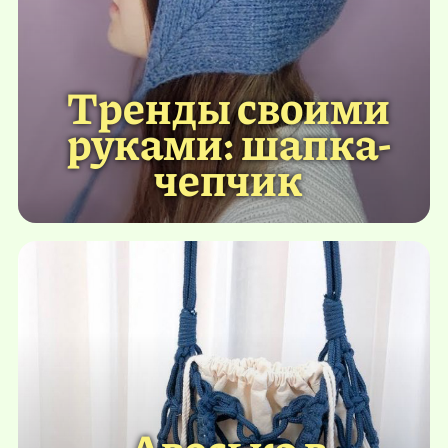
Тренды своими
руками: шапка-
чепчик