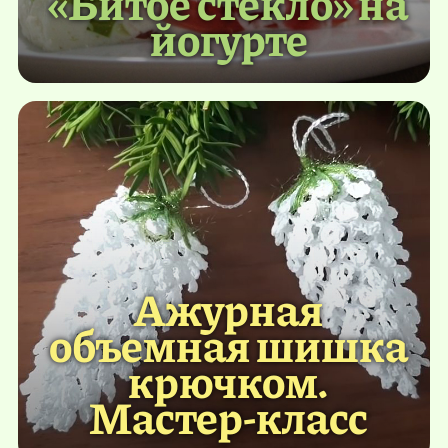
«Битое стекло» на
йогурте
Ажурная
объемная шишка
крючком.
Мастер-класс