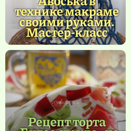
Авоська в
технике макраме
своими руками.
Мастер-класс
Рецепт торта