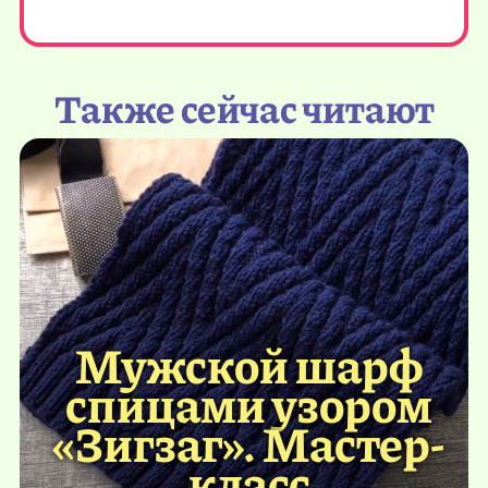
Также сейчас читают
Мужской шарф
спицами узором
«Зигзаг». Мастер-
класс