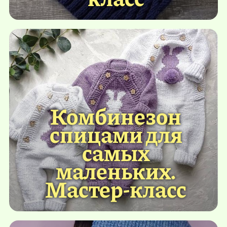
Комбинезон
спицами для
самых
маленьких.
Мастер-класс