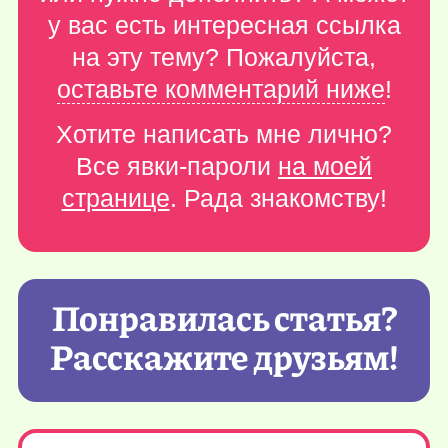
у вас есть интересная ссылка
на эту тему? Пожалуйста,
оставьте комментарий ниже
!
Хотите написать мне лично?
Все явки-пароли
на моей
странице
. Рада знакомству!
Понравилась статья?
Расскажите друзьям!