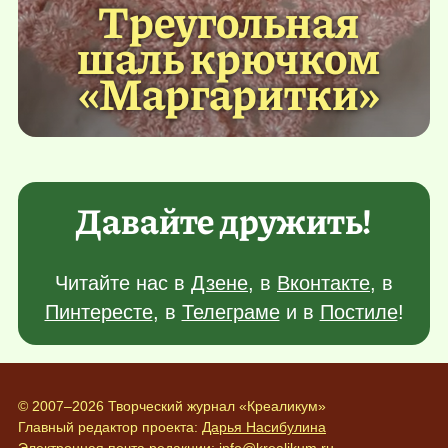
Треугольная
шаль крючком
«Маргаритки»
Давайте дружить!
Читайте нас в
Дзене
, в
Вконтакте
, в
Пинтересте
, в
Телеграме
и в
Постиле
!
© 2007–2026 Творческий журнал «Креаликум»
Главный редактор проекта:
Дарья Насибулина
Электронная почта редакции:
info@krealikum.ru