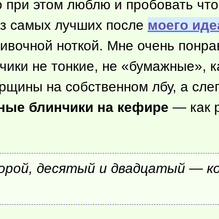
 но при этом люблю и пробовать
что
из самых лучших после
моего иде
сливочной ноткой. Мне очень понр
ки не тонкие, не «бумажные», ка
рщины на собственном лбу, а слег
ные блинчики на кефире
— как р
рой, десятый и двадцатый — ком