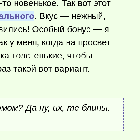
-то
новенькое. Так вот этот
ального
. Вкус — нежный,
авились! Особый бонус — я
к у меня, когда на просвет
ка толстенькие, чтобы
аз такой вот вариант.
ом? Да ну, их, те блины.