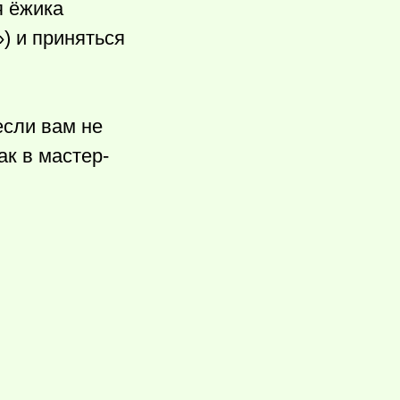
я ёжика
) и приняться
если вам не
к в мастер-