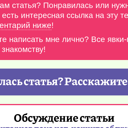
вам статья? Понравилась или нуж
с есть интересная ссылка на эту 
ентарий ниже
!
те написать мне лично? Все явки
 знакомству!
ась статья? Расскажите
Обсуждение статьи
тариев пока нет, начните обсу