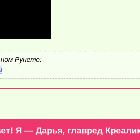
ьном Рунете:
и
ет! Я — Дарья, главред Креали