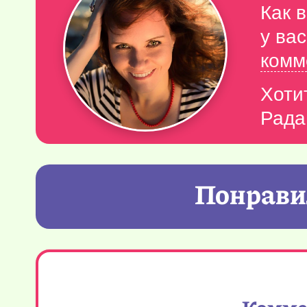
Как 
у ва
комм
Хоти
Рада
Понравил
Коммен