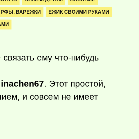
АРФЫ, ВАРЕЖКИ
ЕЖИК СВОИМИ РУКАМИ
АМИ
е связать ему
что-нибудь
linachen67
. Этот простой,
ием, и совсем не имеет