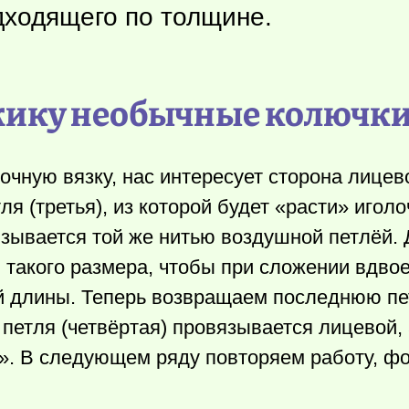
одходящего по толщине.
жику необычные колючк
чную вязку, нас интересует сторона лицев
я (третья), из которой будет «расти» иголо
язывается той же нитью воздушной петлёй.
 такого размера, чтобы при сложении вдвое
й длины. Теперь возвращаем последнюю пе
петля (четвёртая) провязывается лицевой, 
у». В следующем ряду повторяем работу, ф