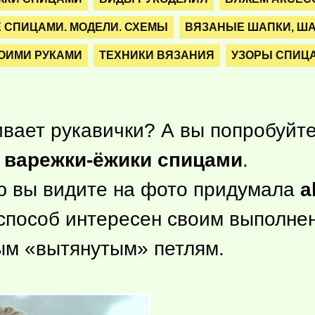
 СПИЦАМИ. МОДЕЛИ. СХЕМЫ
ВЯЗАНЫЕ ШАПКИ, Ш
ОИМИ РУКАМИ
ТЕХНИКИ ВЯЗАНИЯ
УЗОРЫ СПИЦ
вает рукавички? А вы попробуйт
 варежки-ёжики спицами
.
ю вы видите на фото придумала
a
способ интересен своим выполнен
ым «вытянутым» петлям.