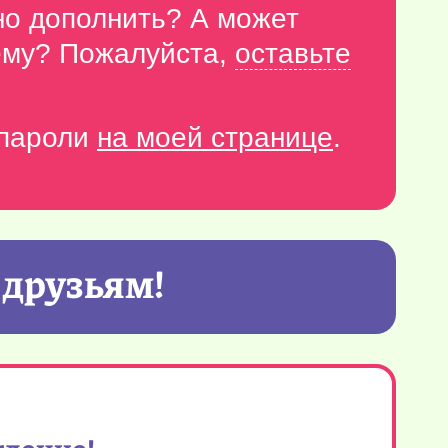
но дополнить? А может
тему? Пожалуйста,
оставьте
-пароли
на моей странице
.
 друзьям!
ждение!