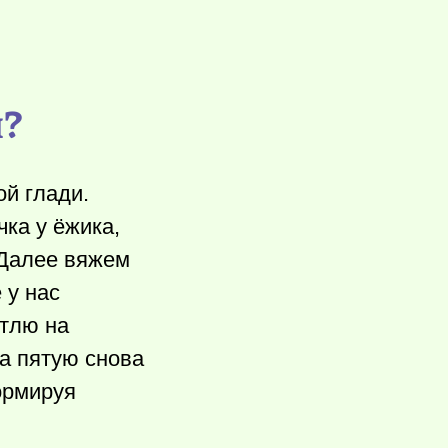
и?
ой глади.
чка у ёжика,
 Далее вяжем
 у нас
тлю на
а пятую снова
ормируя