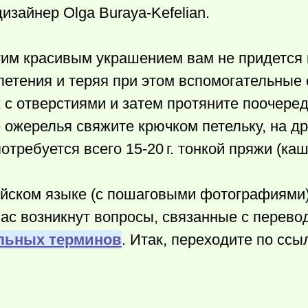
зайнер Olga Buraya-Kefelian.
тим красивым украшением вам не придется 
етения и теряя при этом вспомогательные 
 с отверстиями и затем протяните поочере
 ожерелья свяжите крючком петельку, на др
отребуется всего 15-
20 г.
тонкой пряжи (ка
ийском языке (с пошаговыми фотографиями
 вас возникнут вопросы, связанные с перев
льных терминов
. Итак, переходите по ссы