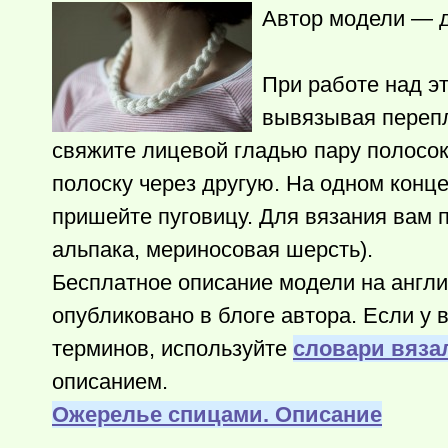
Автор модели — ди
При работе над э
вывязывая перепл
свяжите лицевой гладью пару полосок
полоску через другую. На одном конце
пришейте пуговицу. Для вязания вам п
альпака, мериносовая шерсть).
Бесплатное описание модели на англ
опубликовано в блоге автора. Если у
терминов, используйте
словари вяза
описанием.
Ожерелье спицами. Описание