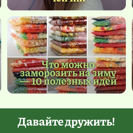
Что можно
заморозить на зиму
— 10 полезных идей
Давайте дружить!