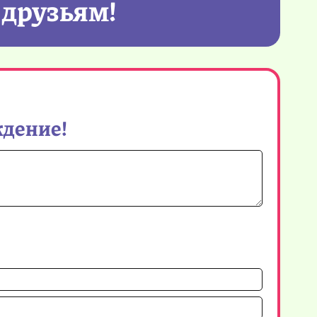
 друзьям!
ждение!
Имя*
Email