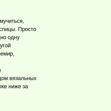
мучиться,
спицы. Просто
дно одну
угой
шемир,
)
одом вязальных
лке ниже за