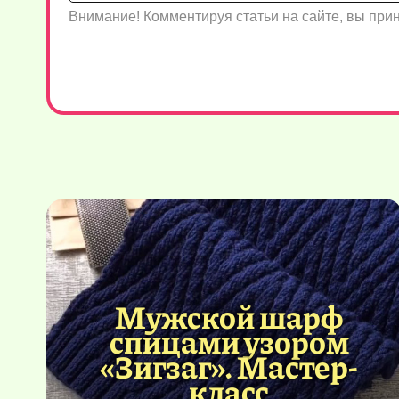
Внимание! Комментируя статьи на сайте, вы пр
Мужской шарф
спицами узором
«Зигзаг». Мастер-
класс