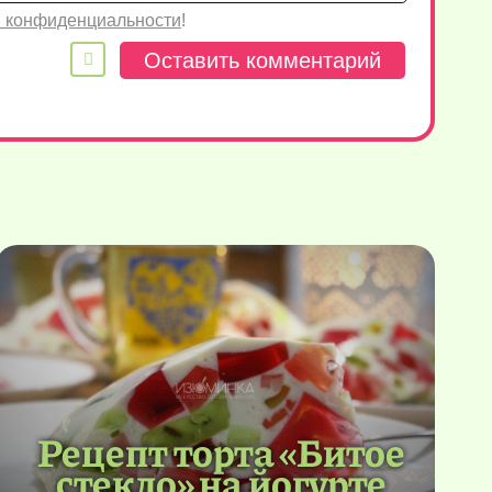
 конфиденциальности
!
Рецепт торта «Битое
стекло» на йогурте