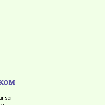
чком
r soi