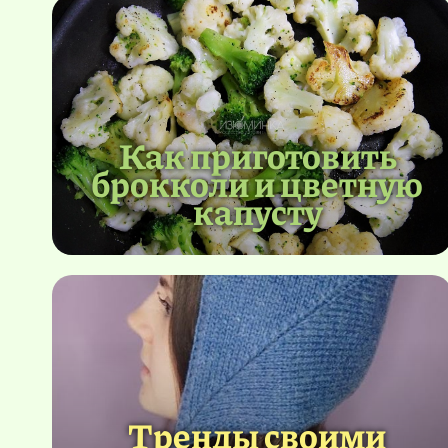
Как приготовить
брокколи и цветную
капусту
Тренды своими