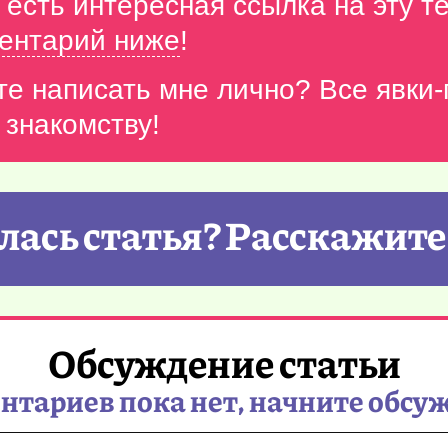
с есть интересная ссылка на эту 
ентарий ниже
!
те написать мне лично? Все явки
 знакомству!
ась статья? Расскажите
Обсуждение статьи
тариев пока нет, начните обсу