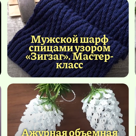
Мужской шарф
спицами узором
«Зигзаг». Мастер-
класс
Ажурная объемная