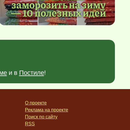
заморозить на зиму
— 10 полезных идей
ме
и в
Постиле
!
О проекте
Реклама на проекте
Поиск по сайту
RSS