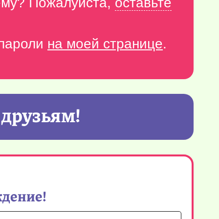
тему? Пожалуйста,
оставьте
-пароли
на моей странице
.
 друзьям!
ждение!