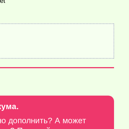
et
кума.
но дополнить? А может