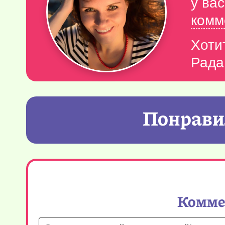
у ва
комм
Хоти
Рада
Понравил
Коммен