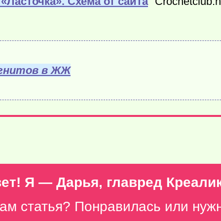
«Ласточка». Схема от сайта
"Crochetclub.n
гнитов в ЖЖ
ет! Я — Дарья, главред Креали
вам статья? Понравилась или нуж