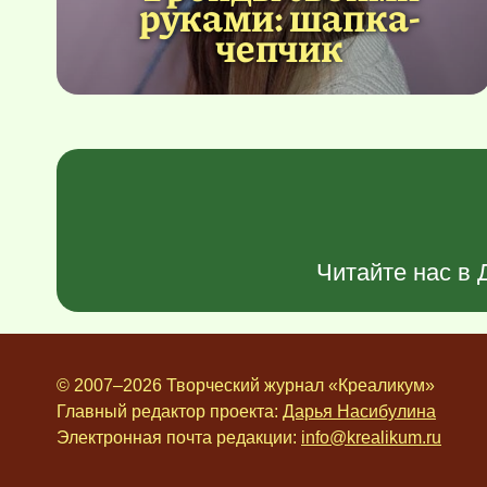
руками: шапка-
чепчик
Читайте нас в
© 2007–2026 Творческий журнал «Креаликум»
Главный редактор проекта:
Дарья Насибулина
Электронная почта редакции:
info@krealikum.ru