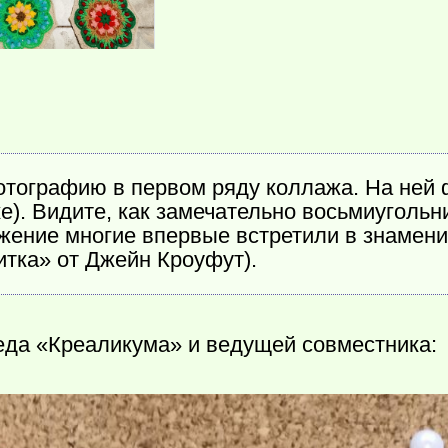
тографию в первом ряду коллажа. На ней 
е). Видите, как замечательно восьмиугольн
ожение многие впервые встретили в знамен
тка» от Джейн Кроуфут).
реда «Креаликума» и ведущей совместника: