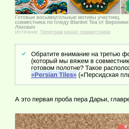
Готовые восьмиугольные мотивы участниц
совместника по пледу Blanket Tea от Вероники
Ляхович
Источник:
Телеграм канал совместника
Обратите внимание на третью фо
(который мы вяжем в совместник
готовом полотне? Такое распол
«Persian Tiles»
(«Персидская пли
А это первая проба пера Дарьи, глав