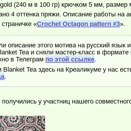
gold (240 м в 100 гр) крючком 5 мм, размер
ано 4 оттенка пряжи. Описание работы на 
 страничке «
Crochet Octagon pattern #3
».
и описание этого мотива на русский язык и
anket Tea и сняли мастер-класс в формате в
жно в Телеграм
по этой ссылке
.
Blanket Tea здесь на Креаликуме у нас ест
да
.
 получились у участниц нашего совместного