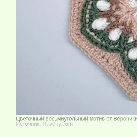
Цветочный восьмиугольный мотив от Вероник
Источник:
Ravelry.com