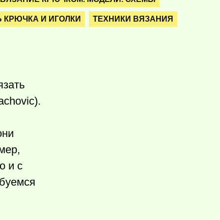
 КРЮЧКА И ИГОЛКИ
ТЕХНИКИ ВЯЗАНИЯ
язать
chovic).
они
мер,
о и с
юбуемся