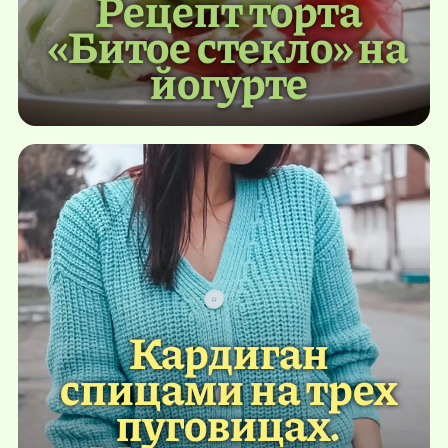
Рецепт торта
«Битое стекло» на
йогурте
Кардиган
спицами на трех
пуговицах.