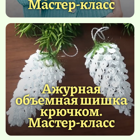
Мастер-класс
Ажурная
объемная шишка
крючком.
Мастер-класс