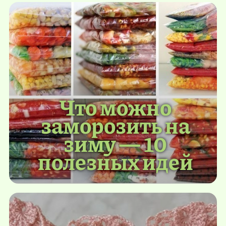
Что можно
заморозить на
зиму — 10
полезных идей