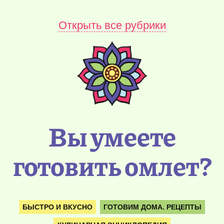
Открыть все рубрики
Вы умеете
готовить омлет?
БЫСТРО И ВКУСНО
ГОТОВИМ ДОМА. РЕЦЕПТЫ