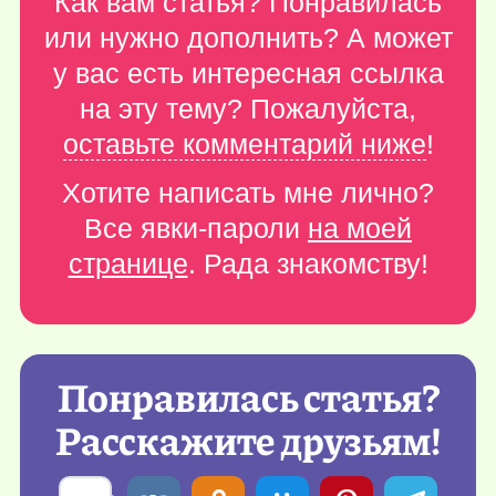
Как вам статья? Понравилась
или нужно дополнить? А может
у вас есть интересная ссылка
на эту тему? Пожалуйста,
оставьте комментарий ниже
!
Хотите написать мне лично?
Все явки-пароли
на моей
странице
. Рада знакомству!
Понравилась статья?
Расскажите друзьям!