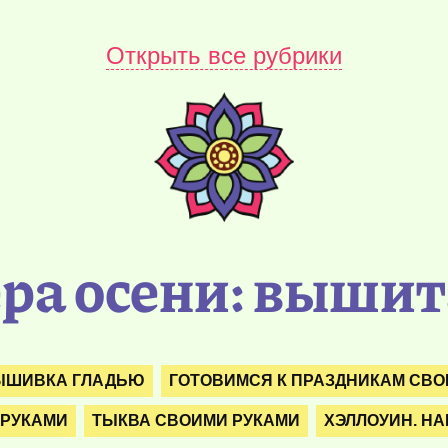
Открыть все рубрики
ра осени: вышит
ЫШИВКА ГЛАДЬЮ
ГОТОВИМСЯ К ПРАЗДНИКАМ СВО
 РУКАМИ
ТЫКВА СВОИМИ РУКАМИ
ХЭЛЛОУИН. H