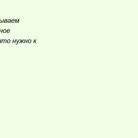
тываем
ное
что нужно к