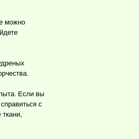
Ее можно
айдете
удреных
орчества.
пыта. Если вы
справиться с
 ткани,