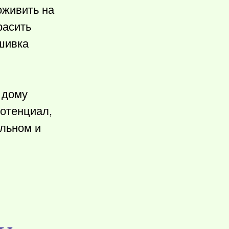
оживить на
расить
ышивка
 дому
потенциал,
ельном и