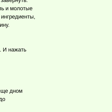
 завернуть.
ль и молотые
 ингредиенты,
ину.
. И нажать
еще дном
до