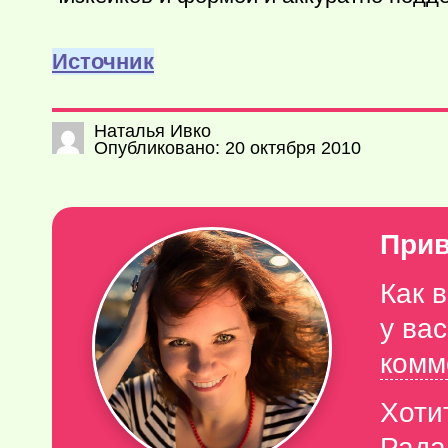
Источник
Наталья Ивко
Опубликовано: 20 октября 2010
Прив
Как 
у ва
комм
Хоти
Рада