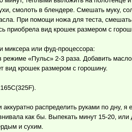
0 минут, теплыми выложить на полотенце и
ухи, смолоть в блендере. Смешать муку, со
масла. При помощи ножа для теста, смешать
сь приобрела вид крошек размером с горош
и миксера или фуд-процессора:
в режиме «Пульс» 2-3 раза. Добавить масло
ет вид крошек размером с горошину.
 165C(325F).
аккуратно распределить руками по дну, я 
нивала как бы. Выпекать минут 15-20, или 
ердым и сухим.