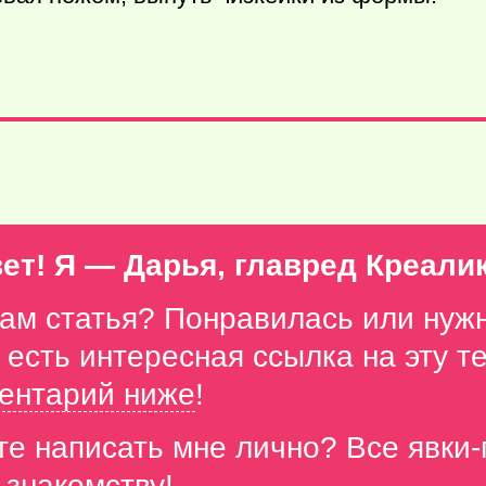
ет! Я — Дарья, главред Креали
вам статья? Понравилась или нуж
с есть интересная ссылка на эту 
ентарий ниже
!
те написать мне лично? Все явки
 знакомству!