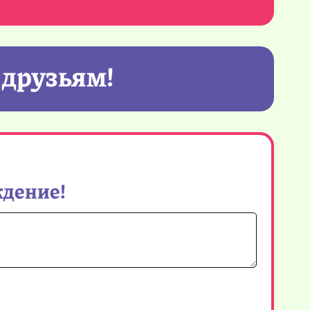
 друзьям!
ждение!