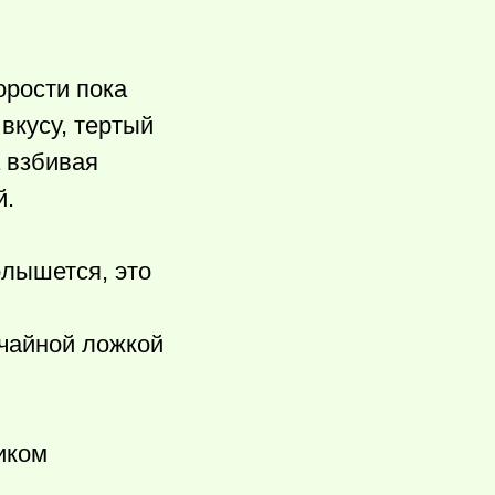
орости пока
 вкусу, тертый
а взбивая
й.
олышется, это
 чайной ложкой
иком