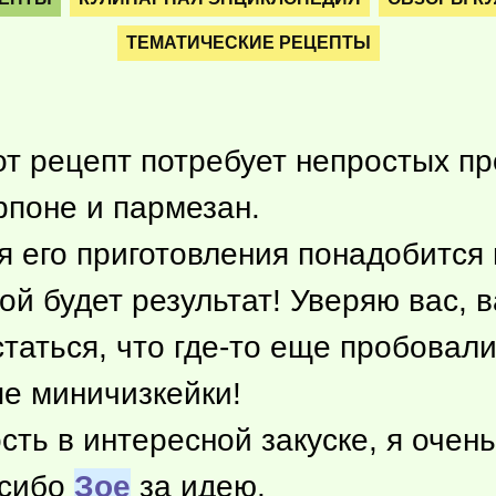
ТЕМАТИЧЕСКИЕ РЕЦЕПТЫ
от рецепт потребует непростых пр
рпоне и пармезан.
я его приготовления понадобится 
ой будет результат! Уверяю вас, 
таться, что
где-то
еще пробовали 
ые миничизкейки!
сть в интересной закуске, я оче
асибо
Зое
за идею.