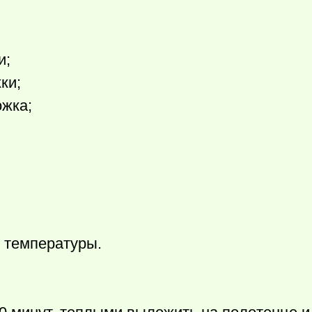
и;
ки;
ожка;
 температуры.