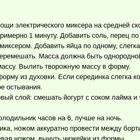
мощи электрического миксера на средней ск
римерно 1 минуту. Добавить соль, перец по
миксером. Добавить яйца по одному, слегк
перемешать. Масса должна быть однородно
ассу. Вылить творожную массу в форму.
форму из духовки. Если серединка слегка к
ре остывания.
овый слой: смешать йогурт с соком лайма и
лодильник часов на 6, лучше на ночь.
ника, ножом аккуратно провести между борт
евая ножом, вынуть чизкейки из формы.