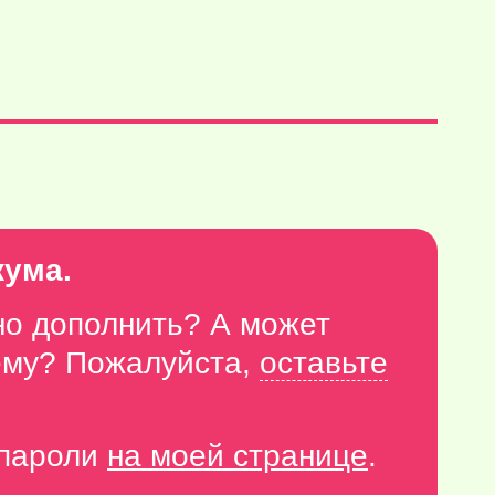
кума.
но дополнить? А может
тему? Пожалуйста,
оставьте
-пароли
на моей странице
.