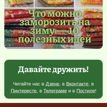
Что можно
заморозить на
зиму — 10
полезных идей
Давайте дружить!
Читайте нас в
Дзене
, в
Вконтакте
, в
Пинтересте
, в
Телеграме
и в
Постиле
!