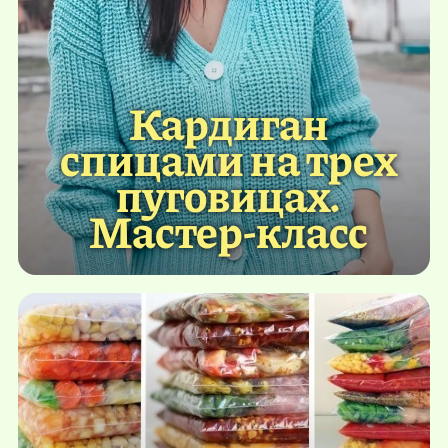
Кардиган
спицами на трех
пуговицах.
Мастер-класс