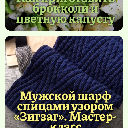
брокколи и
цветную капусту
Мужской шарф
спицами узором
«Зигзаг». Мастер-
класс