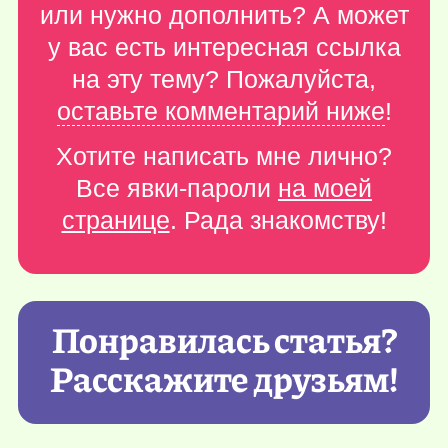
или нужно дополнить? А может
у вас есть интересная ссылка
на эту тему? Пожалуйста,
оставьте комментарий ниже
!
Хотите написать мне лично?
Все явки-пароли
на моей
странице
. Рада знакомству!
Понравилась статья?
Расскажите друзьям!