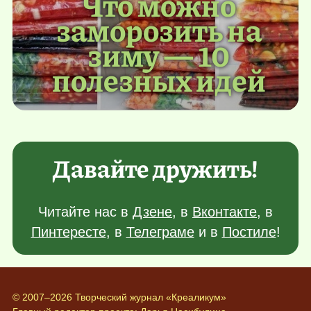
Что можно
заморозить на
зиму — 10
полезных идей
Давайте дружить!
Читайте нас в
Дзене
, в
Вконтакте
, в
Пинтересте
, в
Телеграме
и в
Постиле
!
© 2007–2026 Творческий журнал «Креаликум»