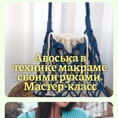
Авоська в
технике макраме
своими руками.
Мастер-класс