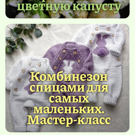
цветную капусту
Комбинезон
спицами для
самых
маленьких.
Мастер-класс