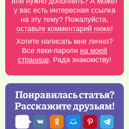
или нужно дополнить? А может
у вас есть интересная ссылка
на эту тему? Пожалуйста,
оставьте комментарий ниже
!
Хотите написать мне лично?
Все явки-пароли
на моей
странице
. Рада знакомству!
Понравилась статья?
Расскажите друзьям!