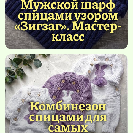
Мужской шарф
спицами узором
«Зигзаг». Мастер-
класс
Комбинезон
спицами для
самых