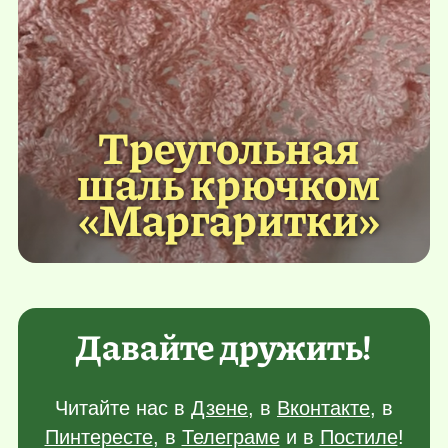
Треугольная
шаль крючком
«Маргаритки»
Давайте дружить!
Читайте нас в
Дзене
, в
Вконтакте
, в
Пинтересте
, в
Телеграме
и в
Постиле
!