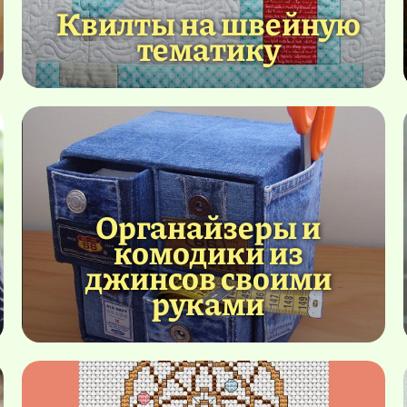
Квилты на швейную
тематику
Органайзеры и
комодики из
джинсов своими
руками