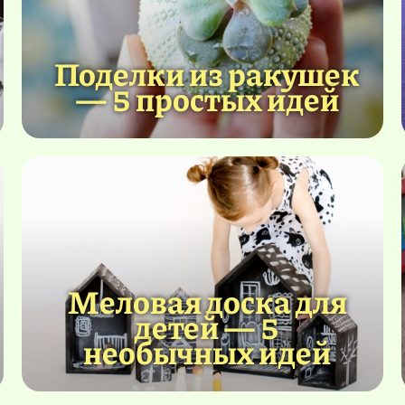
Поделки из ракушек
— 5 простых идей
Меловая доска для
детей — 5
необычных идей