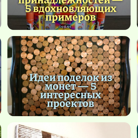
5 вдохновляющих
примеров
Идеи поделок из
монет — 5
интересных
проектов