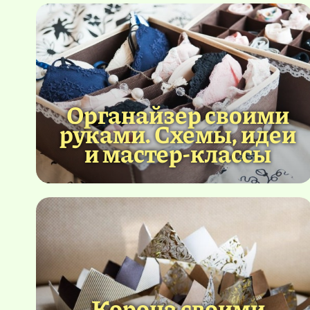
Органайзер своими
руками. Схемы, идеи
и мастер-классы
Корона своими