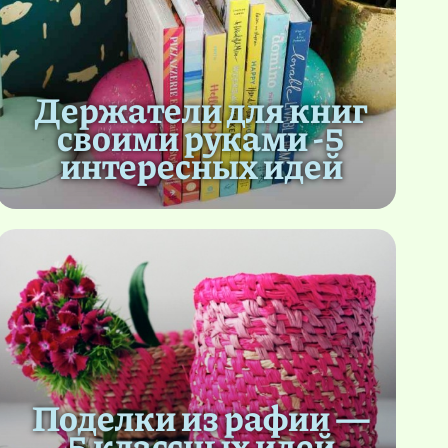
Держатели для книг
своими руками -5
интересных идей
Поделки из рафии —
5 классных идей