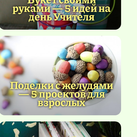
руками — 5 идей на
день Учителя
Поделки с желудями
— 5 проектов для
взрослых