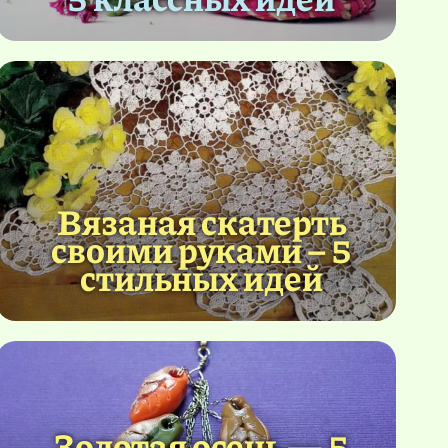
Вязаная скатерть
своими руками – 5
стильных идей
Золотая осень — 5