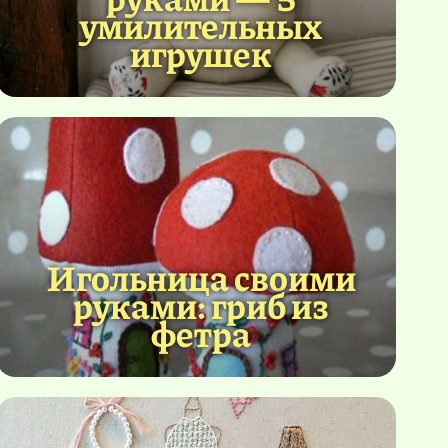
умилительных
игрушек
Игольница своими
руками: гриб из
фетра