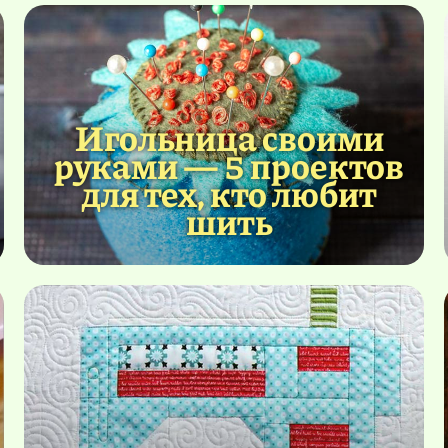
Игольница своими
руками — 5 проектов
для тех, кто любит
шить