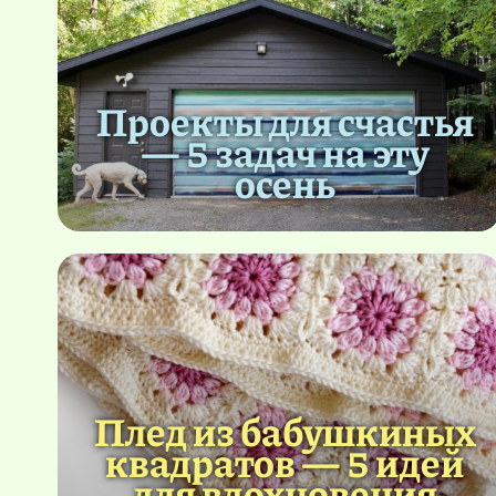
Проекты для счастья
— 5 задач на эту
осень
Плед из бабушкиных
квадратов — 5 идей
для вдохновения