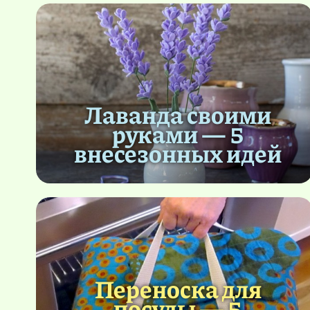
Лаванда своими
руками — 5
внесезонных идей
Переноска для
посуды — 5