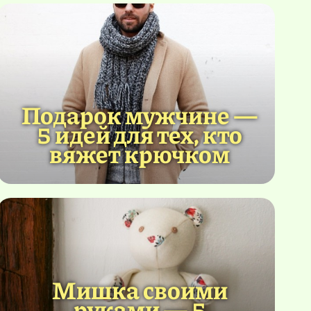
Подарок мужчине —
5 идей для тех, кто
вяжет крючком
Мишка своими
руками — 5