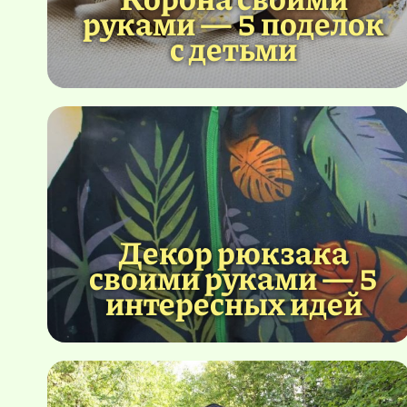
руками — 5 поделок
с детьми
Декор рюкзака
своими руками — 5
интересных идей