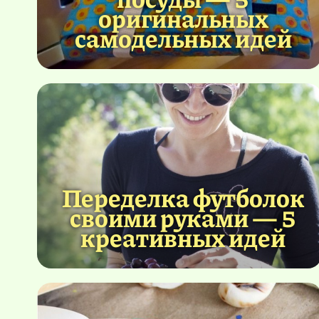
оригинальных
самодельных идей
Переделка футболок
своими руками — 5
креативных идей