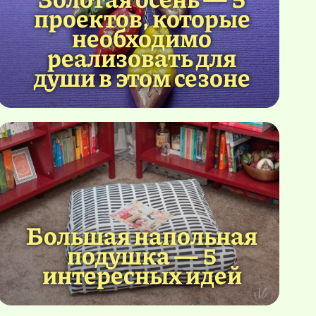
проектов, которые
необходимо
реализовать для
души в этом сезоне
Большая напольная
подушка — 5
интересных идей