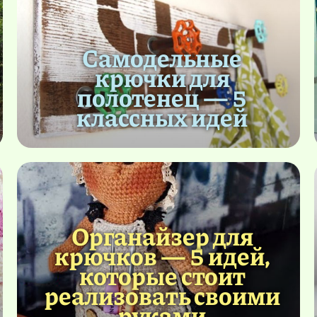
Самодельные
крючки для
полотенец — 5
классных идей
Органайзер для
крючков — 5 идей,
которые стоит
реализовать своими
руками