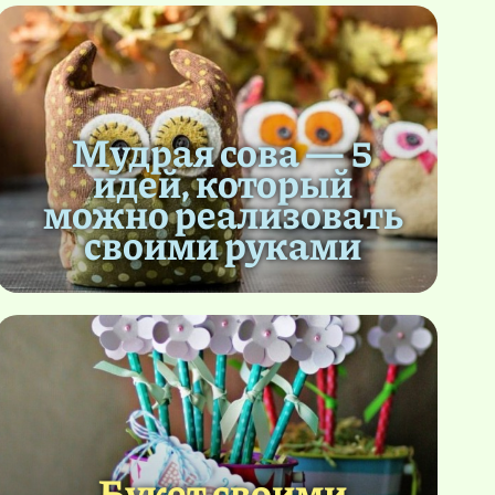
Мудрая сова — 5
идей, который
можно реализовать
своими руками
Букет своими