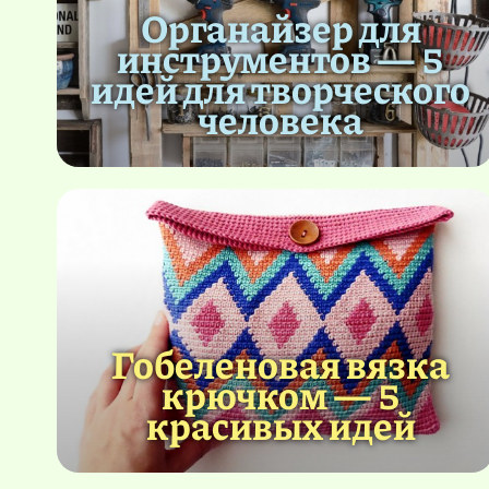
Органайзер для
инструментов — 5
идей для творческого
человека
Гобеленовая вязка
крючком — 5
красивых идей