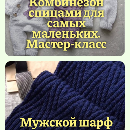
Комбинезон
спицами для
самых
маленьких.
Мастер-класс
Мужской шарф