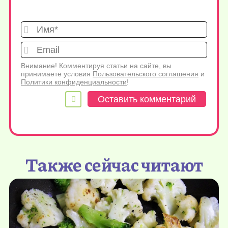
Имя*
Emai
Внимание! Комментируя статьи на сайте, вы
принимаете условия
Пользовательского соглашения
и
Политики конфиденциальности
!
Также сейчас читают