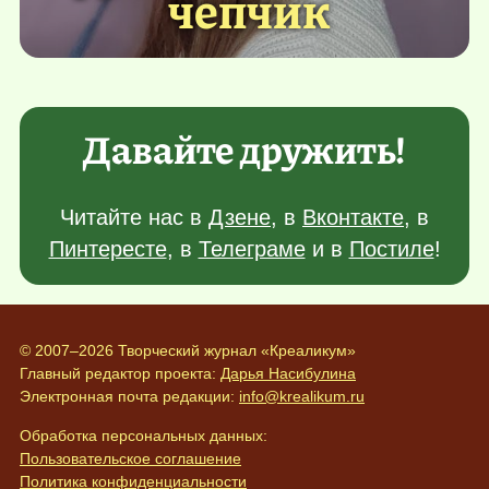
чепчик
Давайте дружить!
Читайте нас в
Дзене
, в
Вконтакте
, в
Пинтересте
, в
Телеграме
и в
Постиле
!
© 2007–2026 Творческий журнал «Креаликум»
Главный редактор проекта:
Дарья Насибулина
Электронная почта редакции:
info@krealikum.ru
Обработка персональных данных:
Пользовательское соглашение
Политика конфиденциальности