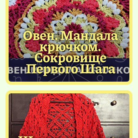
Овен. Мандала
крючком.
Сокровище
Первого Шага