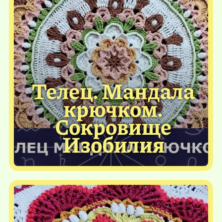
Телец. Мандала
крючком.
Сокровище
Изобилия