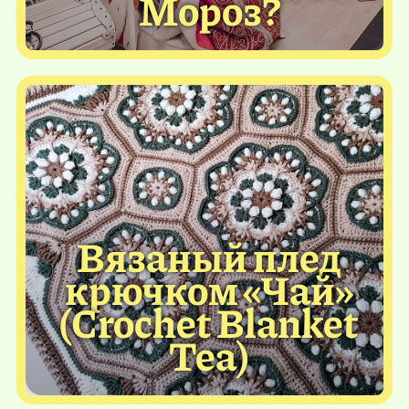
Мороз?
Вязаный плед
крючком «Чай»
(Crochet Blanket
Tea)