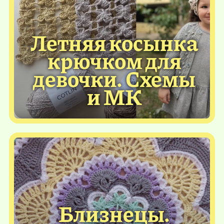
Летняя косынка
крючком для
девочки. Схемы
и МК
Близнецы.