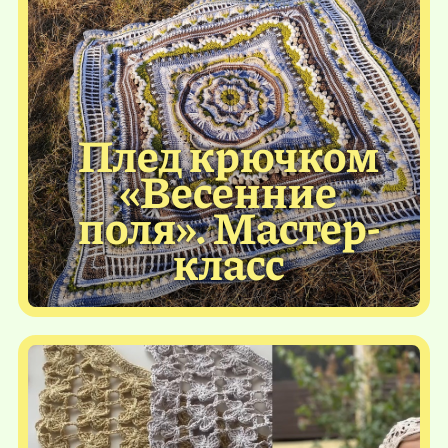
Плед крючком
«Весенние
поля». Мастер-
класс