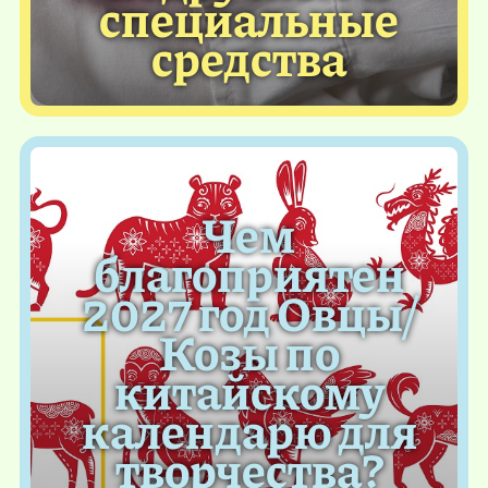
специальные
средства
Чем
благоприятен
2027 год Овцы/
Козы по
китайскому
календарю для
творчества?