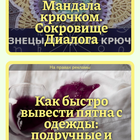
Мандала
крючком.
Сокровище
Диалога
На правах рекламы
Как быстро
вывести пятна с
одежды:
подручные и