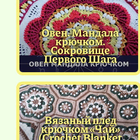
Овен. Мандала
крючком.
Сокровище
Первого Шага
Вязаный плед
крючком «Чай»
(Crochet Blanket