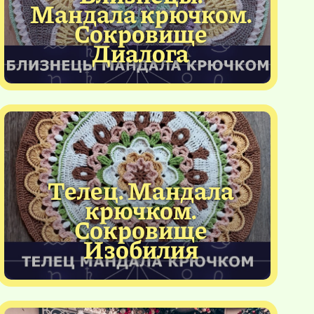
Мандала крючком.
Сокровище
Диалога
Телец. Мандала
крючком.
Сокровище
Изобилия