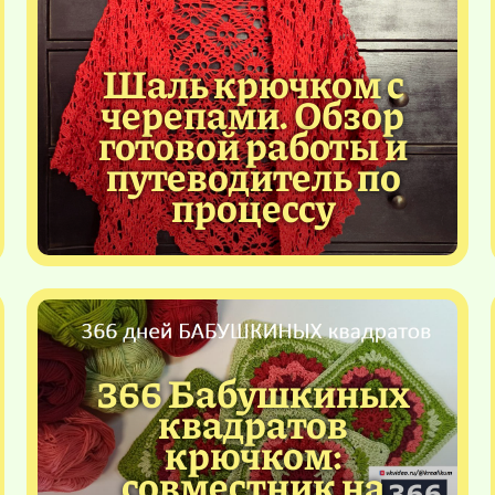
Шаль крючком с
черепами. Обзор
готовой работы и
путеводитель по
процессу
366 Бабушкиных
квадратов
крючком:
совместник на