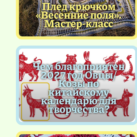
Плед крючком
«Весенние поля».
Мастер-класс
Чем благоприятен
2027 год Овцы/
Козы по
китайскому
календарю для
творчества?