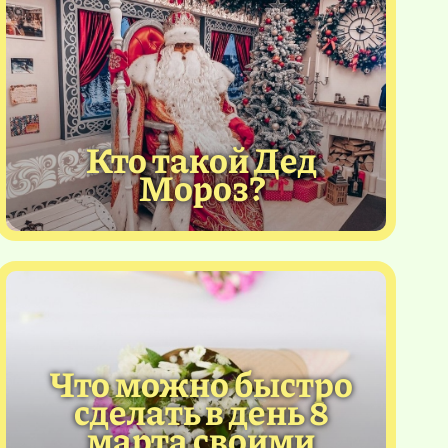
Кто такой Дед
Мороз?
Что можно быстро
сделать в день 8
марта своими