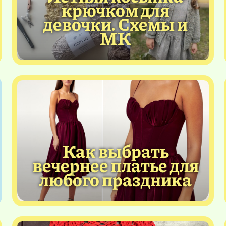
крючком для
девочки. Схемы и
МК
Как выбрать
вечернее платье для
любого праздника