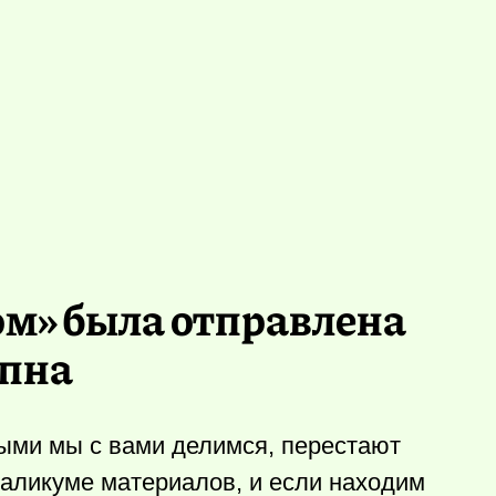
ом» была отправлена
упна
рыми мы с вами делимся, перестают
еаликуме материалов, и если находим