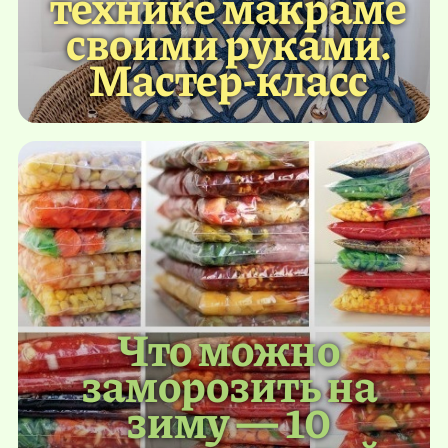
технике макраме
своими руками.
Мастер-класс
Что можно
заморозить на
зиму — 10