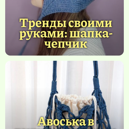
Тренды своими
руками: шапка-
чепчик
Авоська в