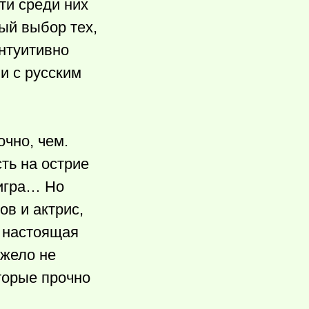
ти среди них
ый выбор тех,
 интуитивно
и с русским
очно, чем.
ть на острие
игра… Но
ов и актрис,
– настоящая
яжело не
торые прочно