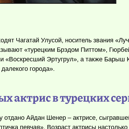
ходят Чагатай Улусой, носитель звания «Л
называют «турецким Брэдом Питтом», Гюрбе
 и «Воскресший Эртугрул», а также Барыш 
 далекого города».
х актрис в турецких се
ву отдано Айдан Шенер – актрисе, сыгравше
тичка певчая». Возраст актрисы настолько 