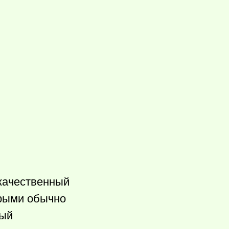
 качественный
орыми обычно
тый