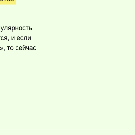
пулярность
ся, и если
, то сейчас