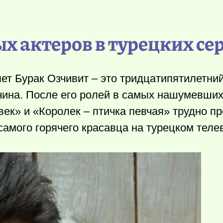
х актеров в турецких се
ет Бурак Озчивит – это тридцатипятилетний
чина. После его ролей в самых нашумевших
ек» и «Королек – птичка певчая» трудно пр
амого горячего красавца на турецком теле