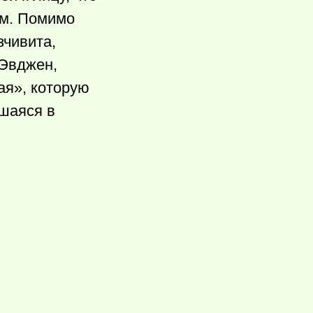
ом. Помимо
зчивита,
 Эвджен,
ая», которую
вшаяся в