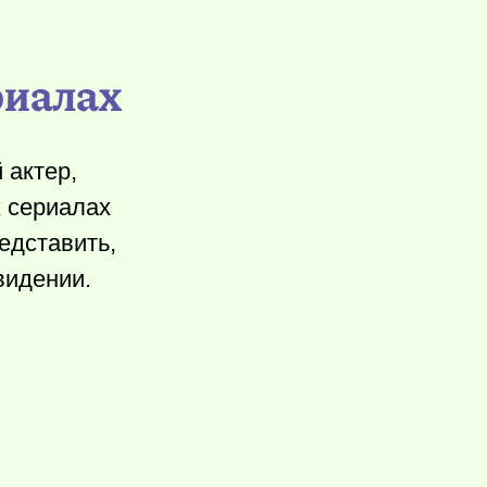
риалах
 актер,
 сериалах
едставить,
видении.