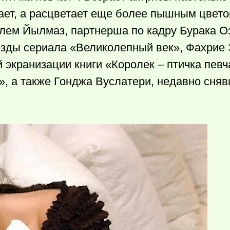
ядает, а расцветает еще более пышным цвет
злем Йылмаз, партнерша по кадру Бурака О
езды сериала «Великолепный век», Фахрие
 экранизации книги «Королек – птичка певч
, а также Гонджа Вуслатери, недавно сня