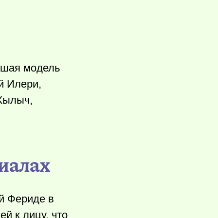
учшая модель
й Илери,
Кылыч,
риалах
й Фериде в
ей к лицу, что